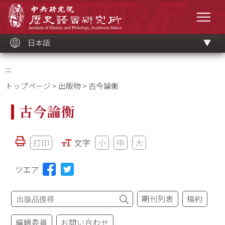
メ
中央研究院歷史語言研究所
イ
メニ
ン
コ
ン
テ
ン
ツ
日本語
ブ
ロ
ッ
ク
:::
トップページ
>
出版物
> 古今論衡
古今論衡
打印
文字
小
中
大
ツエア
期刊列表
稿約
編輯委員
お問い合わせ