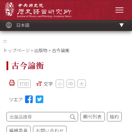
メ
中央研究院歷史語言研究所
イ
メニ
ン
コ
ン
テ
ン
ツ
日本語
ブ
ロ
ッ
ク
:::
トップページ
>
出版物
> 古今論衡
古今論衡
打印
文字
小
中
大
ツエア
期刊列表
稿約
編輯委員
お問い合わせ