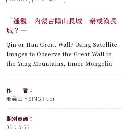
「遙觀」內蒙古陽山長城—秦或漢長
城？—
Qin or Han Great Wall? Using Satellite
Images to Observe the Great Wall in
the Yang Mountains, Inner Mongolia
作 者：
邢義田
HSING I-tien
期別頁碼：
36：3-56