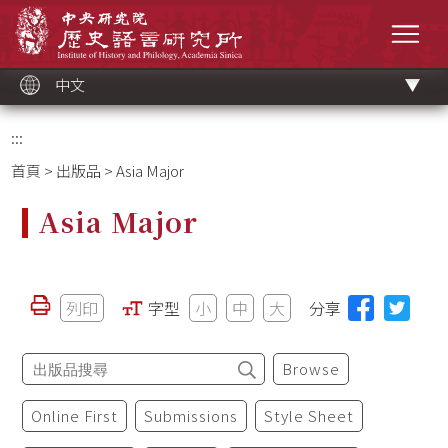
跳
中央研究院歷史語言研究所
到
選單
主
要
內
容
區
塊
中文
:::
首頁
>
出版品
> Asia Major
Asia Major
列印
字型
小
中
大
分享
Browse
Online First
Submissions
Style Sheet