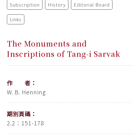
Subscription
History
Editorial Board
Links
The Monuments and
Inscriptions of Tang-i Sarvak
作 者：
W. B. Henning
期別頁碼：
2.2：151-178