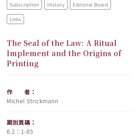
Subscription
History
Editorial Board
Links
The Seal of the Law: A Ritual
Implement and the Origins of
Printing
作 者：
Michel Strickmann
期別頁碼：
6.2：1-83