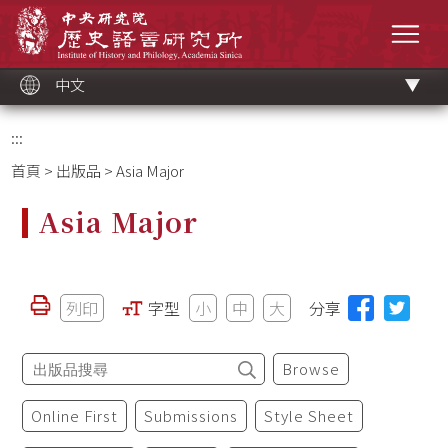
跳
中央研究院歷史語言研究所
到
選單
主
要
內
容
區
塊
中文
:::
首頁
>
出版品
> Asia Major
Asia Major
列印
字型
小
中
大
分享
Browse
Online First
Submissions
Style Sheet