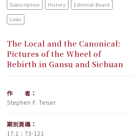
Subscription
History
Editorial Board
Links
The Local and the Canonical:
Pictures of the Wheel of
Rebirth in Gansu and Sichuan
作 者：
Stephen F. Teiser
期別頁碼：
17.1：73-121