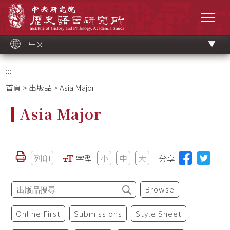
跳
中央研究院歷史語言研究所
到
選單
主
要
內
容
區
塊
中文
:::
首頁
>
出版品
> Asia Major
Asia Major
列印
字型
小
中
大
分享
Browse
Online First
Submissions
Style Sheet