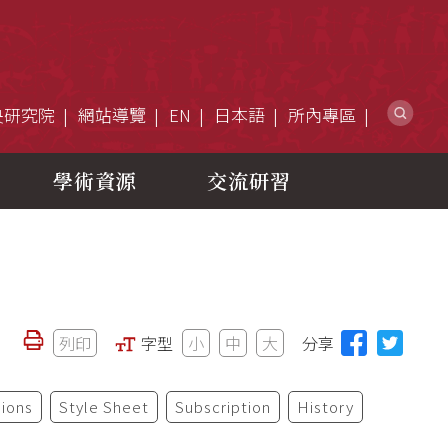
網
央研究院
網站導覽
EN
日本語
所內專區
學術資源
交流研習
列印
字型
小
中
大
分享
ions
Style Sheet
Subscription
History