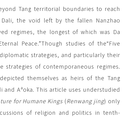
beyond Tang territorial boundaries to reach
Dali, the void left by the fallen Nanzhao
ived regimes, the longest of which was Da
ernal Peace.”Though studies of the“Five
plomatic strategies, and particularly their
the strategies of contemporaneous regimes.
 depicted themselves as heirs of the Tang
 and Aªoka. This article uses understudied
pture for Humane Kings
(
Renwang jing
) only
ussions of religion and politics in tenth-