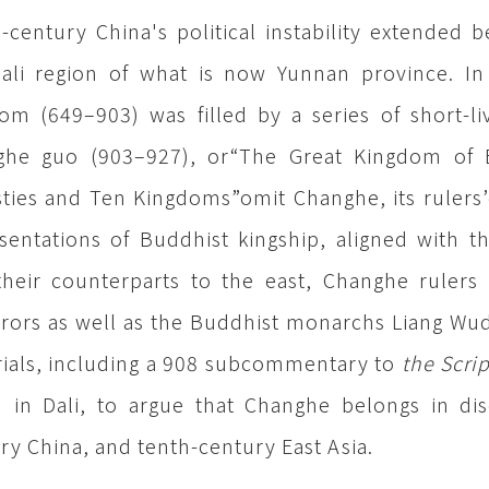
-century China's political instability extended 
ali region of what is now Yunnan province. In 
om (649–903) was filled by a series of short-l
he guo (903–927), or“The Great Kingdom of Et
ties and Ten Kingdoms”omit Changhe, its rulers’di
sentations of Buddhist kingship, aligned with 
their counterparts to the east, Changhe rulers
ors as well as the Buddhist monarchs Liang Wudi
ials, including a 908 subcommentary to
the Scri
 in Dali, to argue that Changhe belongs in disc
ry China, and tenth-century East Asia.