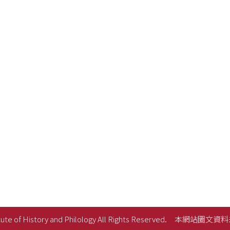
ute of History and Philology All Rights Reserved.
本網站圖文資料