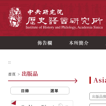
跳
到
主
中
要
內
容
區
塊
佈告欄
本所簡介
:::
出版品
首頁
>
Asi
目錄
選單