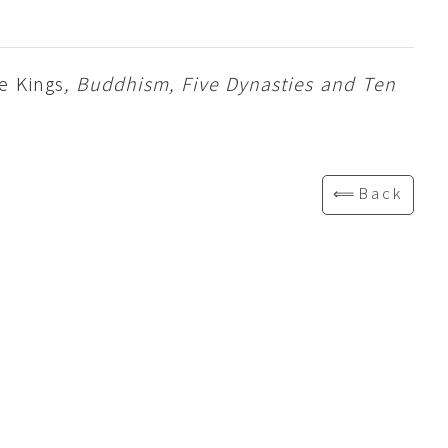
e Kings
, Buddhism, Five Dynasties and Ten
⟸Back