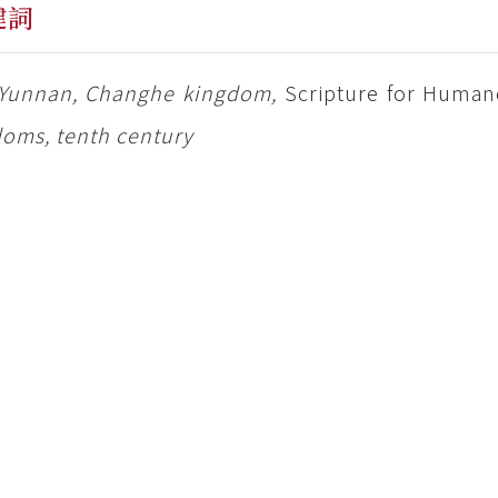
鍵詞
, Yunnan, Changhe kingdom,
Scripture for Human
oms, tenth century