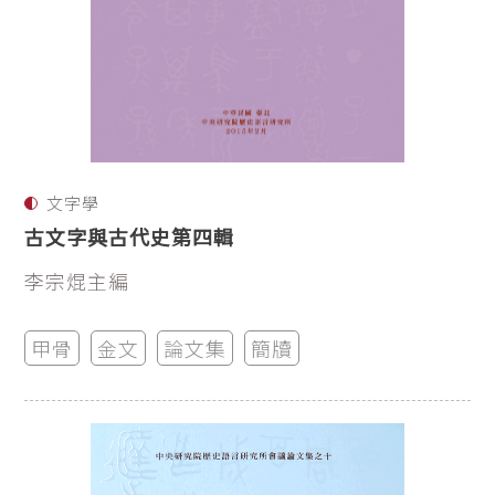
文字學
古文字與古代史第四輯
李宗焜主編
甲骨
金文
論文集
簡牘