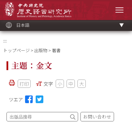
メ
中央研究院歷史語言研究所
イ
メニ
ン
コ
ン
テ
ン
ツ
日本語
ブ
ロ
ッ
ク
:::
トップページ
>
出版物
> 著書
主題：金文
打印
文字
小
中
大
ツエア
お問い合わせ