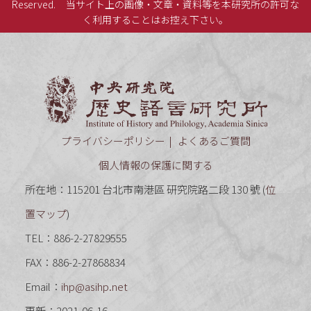
Reserved.
当サイト上の画像・文章・資料等を本研究所の許可な
く利用することはお控え下さい。
中央研究
プライバシーポリシー
よくあるご質問
個人情報の保護に関する
所在地：115201 台北市南港區 研究院路二段 130 號 (
位
置マップ
)
TEL：886-2-27829555
FAX：886-2-27868834
Email：
ihp@asihp.net
更新：2021-06-16