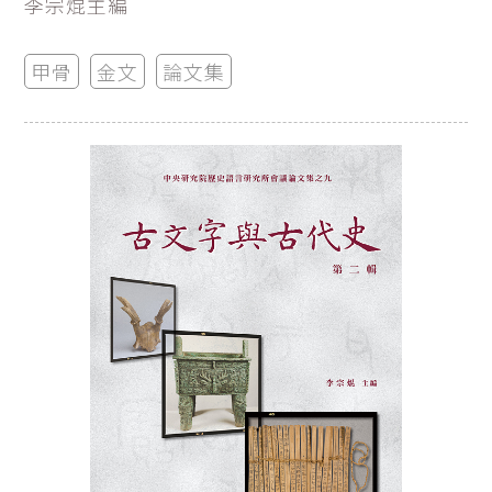
李宗焜主編
甲骨
金文
論文集