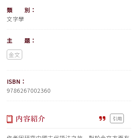
類 別：
文字學
主 題：
金文
ISBN：
9786267002360
内容紹介
引用
作者因研究中國古代語法之故，對於金文方面有