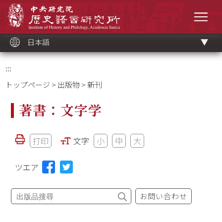
メ
中央研究院歷史語言研究所
イ
メニ
ン
コ
ン
テ
ン
ツ
日本語
ブ
ロ
ッ
ク
:::
トップページ
>
出版物
> 新刊
著書：文字学
打印
文字
小
中
大
ツエア
お問い合わせ