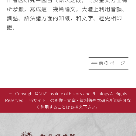
所涉獵，寫成這十幾篇論文，大體上利用音韻、
訓詁、語法諸方面的知識，和文字、經史相印
證。
⟸前のページ
:::
Copyright © 2021 Institute of History and Philology All Rights
Reserved.
当サイト上の画像・文章・資料等を本研究所の許可な
く利用することはお控え下さい。