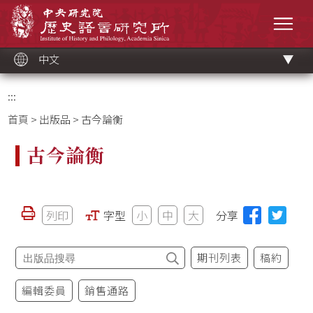
跳
中央研究院歷史語言研究所
到
選單
主
要
內
容
區
塊
中文
:::
首頁
>
出版品
> 古今論衡
古今論衡
列印
字型
小
中
大
分享
期刊列表
稿約
編輯委員
銷售通路