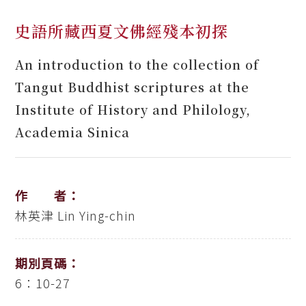
史語所藏西夏文佛經殘本初探
An introduction to the collection of
Tangut Buddhist scriptures at the
Institute of History and Philology,
Academia Sinica
作 者：
林英津
Lin Ying-chin
期別頁碼：
6：10-27