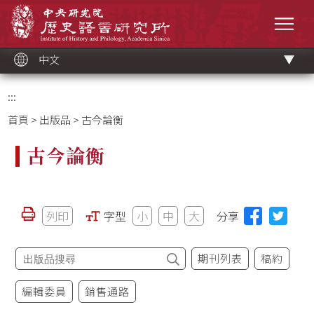
跳
中央研究院歷史語言研究所
到
選單
主
要
內
容
區
塊
中文
:::
首頁
>
出版品
> 古今論衡
古今論衡
列印
字型
小
中
大
分享
期刊列表
稿約
編輯委員
銷售通路