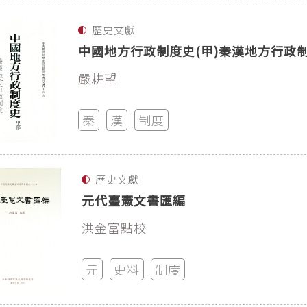
歷史文獻
中國地方行政制度史(甲)秦漢地方行政
嚴耕望
秦
漢
制度
歷史文獻
元代臺憲文書匯編
洪金富點校
元
史料
制度