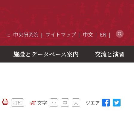
ウ
:::
中央研究院
サイトマップ
中文
EN
施設とデータベース案内
交流と演習
打印
文字
小
中
大
ツエア