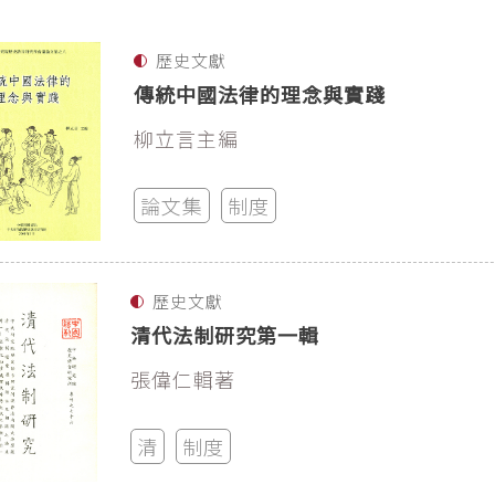
歷史文獻
傳統中國法律的理念與實踐
柳立言主編
論文集
制度
歷史文獻
清代法制研究第一輯
張偉仁輯著
清
制度