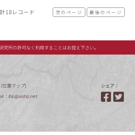
計18レコード
次のページ
最後のページ
研究所の許可なく利用することはお控え下さい。
(
位置マップ
)
シェア：
ail：
ihp@asihp.net
Facebook
Twit