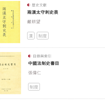
歷史文獻
兩漢太守刺史表
嚴耕望
漢
制度
目錄與索引
中國法制史書目
張偉仁
制度