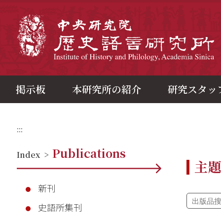
メ
イ
ン
中
コ
ン
テ
ン
ツ
ブ
ロ
ッ
ク
掲示板
本研究所の紹介
研究スタッ
:::
Publications
Index
>
主
新刊
史語所集刊