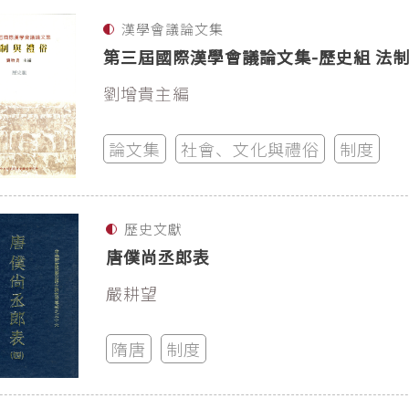
漢學會議論文集
第三屆國際漢學會議論文集-歷史組 法
劉增貴主編
論文集
社會、文化與禮俗
制度
歷史文獻
唐僕尚丞郎表
嚴耕望
隋唐
制度