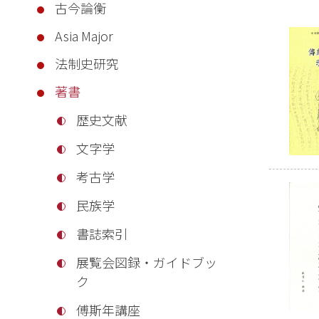
古今論衡
Asia Major
法制史研究
著書
歴史文献
文字学
考古学
民族学
書誌索引
展覧会図録・ガイドブッ
ク
傅斯年講座