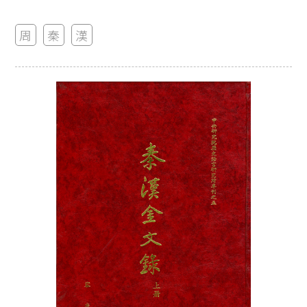
周
秦
漢