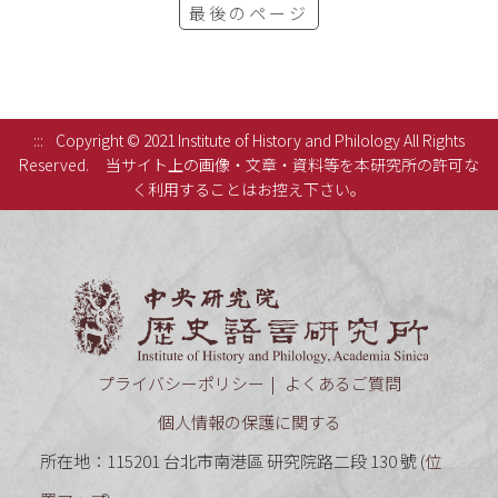
最後のページ
:::
Copyright © 2021 Institute of History and Philology All Rights
Reserved.
当サイト上の画像・文章・資料等を本研究所の許可な
く利用することはお控え下さい。
中央研究
プライバシーポリシー
よくあるご質問
個人情報の保護に関する
所在地：115201 台北市南港區 研究院路二段 130 號 (
位