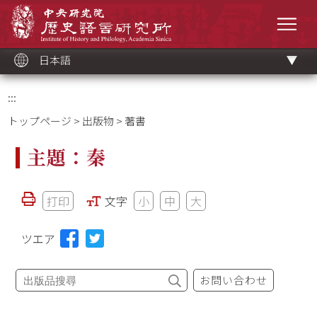
メ
中央研究院歷史語言研究所
イ
メニ
ン
コ
ン
テ
ン
ツ
日本語
ブ
ロ
ッ
ク
:::
トップページ
>
出版物
> 著書
主題：秦
打印
文字
小
中
大
ツエア
お問い合わせ