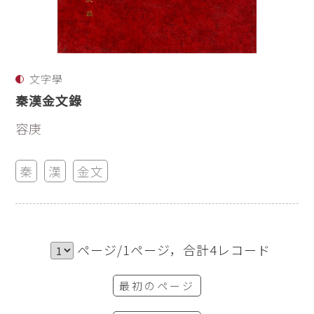
文字學
秦漢金文錄
容庚
秦
漢
金文
ページ/1ページ，合計4レコード
最初のページ