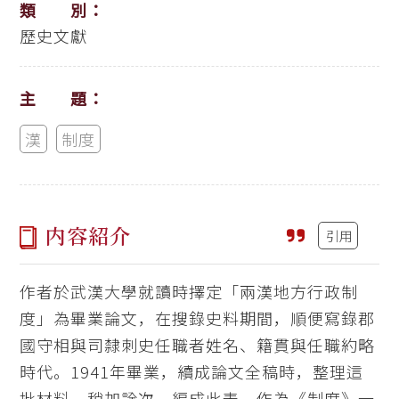
類 別：
歷史文獻
主 題：
漢
制度
内容紹介
引用
作者於武漢大學就讀時擇定「兩漢地方行政制
度」為畢業論文，在搜錄史料期間，順便寫錄郡
國守相與司隸刺史任職者姓名、籍貫與任職約略
時代。1941年畢業，續成論文全稿時，整理這
批材料，稍加詮次，編成此表，作為《制度》一