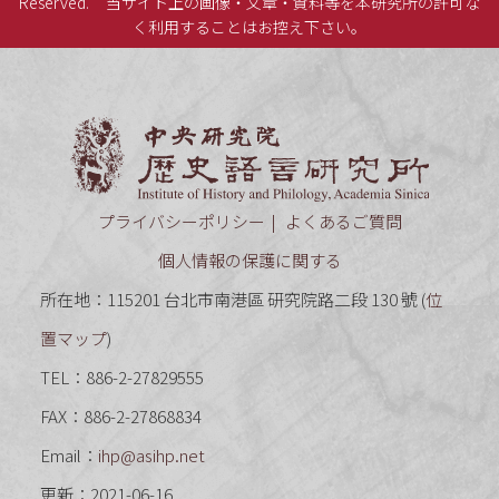
Reserved.
当サイト上の画像・文章・資料等を本研究所の許可な
く利用することはお控え下さい。
中央研究
プライバシーポリシー
よくあるご質問
個人情報の保護に関する
所在地：115201 台北市南港區 研究院路二段 130 號 (
位
置マップ
)
TEL：886-2-27829555
FAX：886-2-27868834
Email：
ihp@asihp.net
更新：2021-06-16