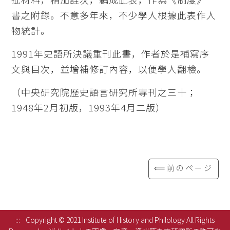
書之附錄。不意多年來，不少學人根據此表作人
物統計。
1991年史語所決議重刊此書，作者於是補寫序
文與目次，並增補修訂內容，以便學人翻檢。
（中央研究院歷史語言研究所專刊之三十；
1948年2月初版，1993年4月二版）
⟸前のページ
:::
Copyright © 2021 Institute of History and Philology All Rights