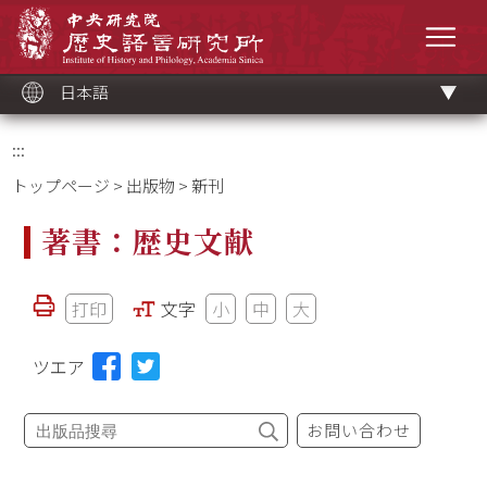
メ
中央研究院歷史語言研究所
イ
メニ
ン
コ
ン
テ
ン
ツ
日本語
ブ
ロ
ッ
ク
:::
トップページ
>
出版物
> 新刊
著書：歴史文献
打印
文字
小
中
大
ツエア
お問い合わせ