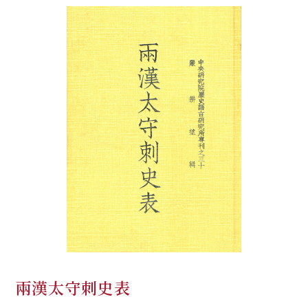
兩漢太守刺史表