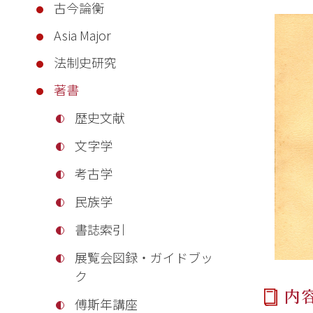
古今論衡
Asia Major
法制史研究
著書
歴史文献
文字学
考古学
民族学
書誌索引
展覧会図録・ガイドブッ
ク
内
傅斯年講座