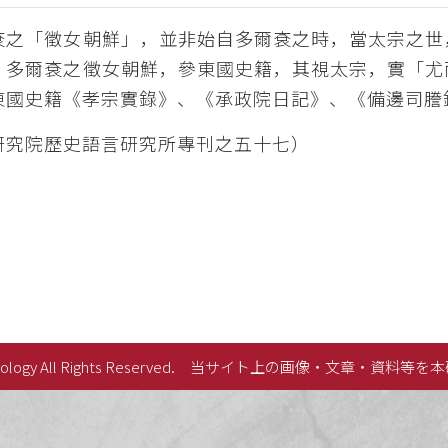
袞之「徵女朝鮮」，並非始自多爾袞之時，當太宗之世
，多爾袞之徵女朝鮮，參東國史籍，其視太宗，實「尤
東國史籍《孝宗實錄》、《承政院日記》、《備邊司謄
研究院歷史語言研究所專刊之五十七）
lology All Rights Reserved.
当サイト上の画像・文章・資料等を本