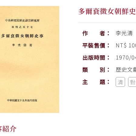
多爾袞徵女朝鮮
李光濤
作 者：
NT$ 10
平裝售價：
1970/0
出版時間：
歷史文
類 別：
主 題：
清
對
容紹介