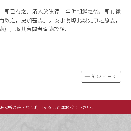
，即已有之。清人於崇德二年併朝鮮之後，即有徵
而效之，更加甚焉」。為求明瞭此段史事之原委，
錄》，取其有關者備錄於後。
⟸前のページ
研究所の許可なく利用することはお控え下さい。