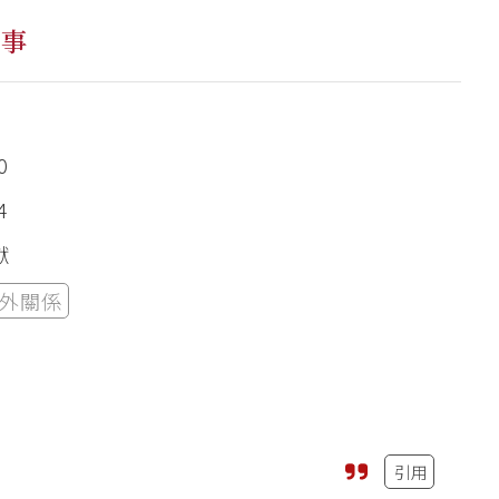
史事
0
4
獻
外關係
引用