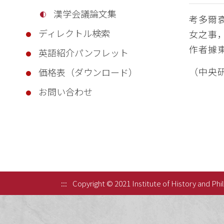
漢学会議論文集
考多爾
ディレクトル検索
女之事
作者據
英語紹介パンフレット
（中央
価格表（ダウンロード）
お問い合わせ
:::
Copyright © 2021 Institute of History and Phi