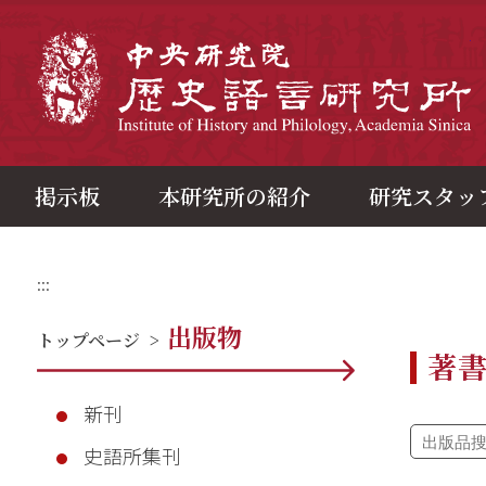
メ
イ
ン
中
コ
ン
テ
ン
ツ
ブ
ロ
ッ
ク
掲示板
本研究所の紹介
研究スタッ
:::
出版物
トップページ
>
著
新刊
史語所集刊