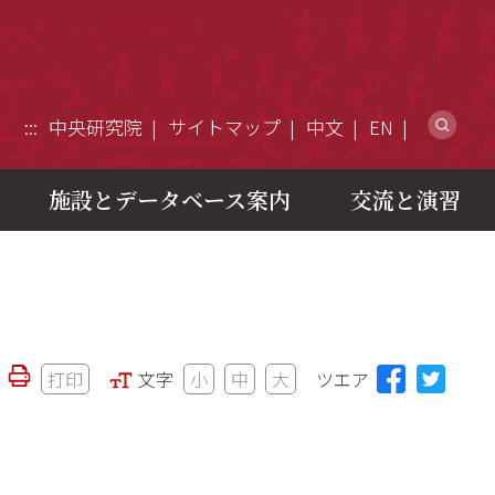
ウ
:::
中央研究院
サイトマップ
中文
EN
施設とデータベース案内
交流と演習
打印
文字
小
中
大
ツエア