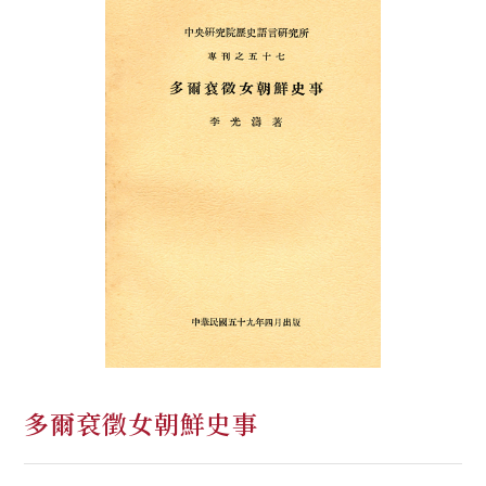
多爾袞徵女朝鮮史事