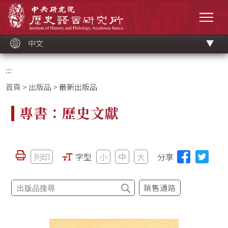
跳
中央研究院歷史語言研究所
到
選單
主
要
內
容
區
塊
中文
:::
首頁
>
出版品
> 最新出版品
專書：歷史文獻
列印
字型
小
中
大
分享
銷售通路