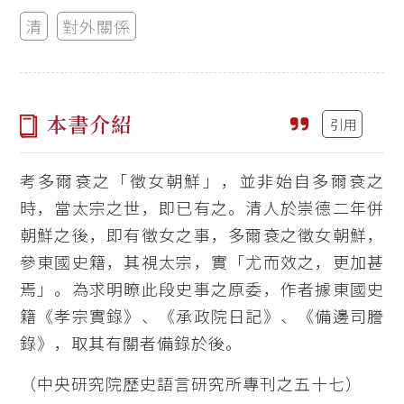
清
對外關係
本書介紹
引用
考多爾袞之「徵女朝鮮」，並非始自多爾袞之
時，當太宗之世，即已有之。清人於崇德二年併
朝鮮之後，即有徵女之事，多爾袞之徵女朝鮮，
參東國史籍，其視太宗，實「尤而效之，更加甚
焉」。為求明瞭此段史事之原委，作者據東國史
籍《孝宗實錄》、《承政院日記》、《備邊司謄
錄》，取其有關者備錄於後。
（中央研究院歷史語言研究所專刊之五十七）