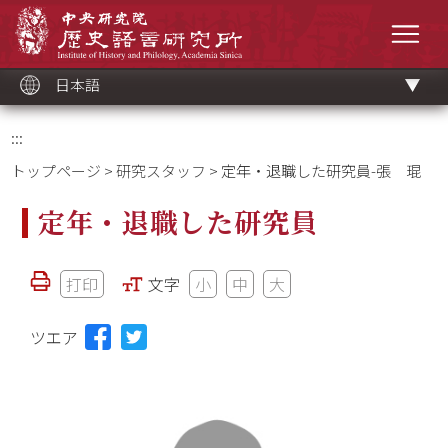
メ
中央研究院歷史語言研究所
イ
メニ
ン
コ
ン
テ
ン
ツ
日本語
ブ
ロ
ッ
ク
:::
トップページ
>
研究スタッフ
> 定年・退職した研究員-張 琨
定年・退職した研究員
打印
文字
小
中
大
ツエア