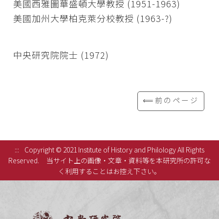
美國西雅圖華盛頓大學教授 (1951-1963)
美國加州大學柏克萊分校教授 (1963-?)
中央研究院院士 (1972)
⟸前のページ
:::
Copyright © 2021 Institute of History and Philology All Rights
Reserved.
当サイト上の画像・文章・資料等を本研究所の許可な
く利用することはお控え下さい。
中央研究