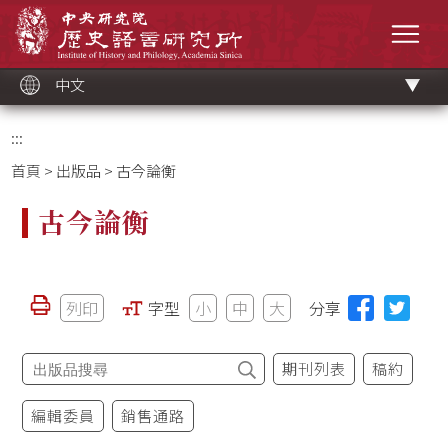
跳
中央研究院歷史語言研究所
到
選單
主
要
內
容
區
塊
中文
:::
首頁
>
出版品
> 古今論衡
古今論衡
列印
字型
小
中
大
分享
期刊列表
稿約
編輯委員
銷售通路