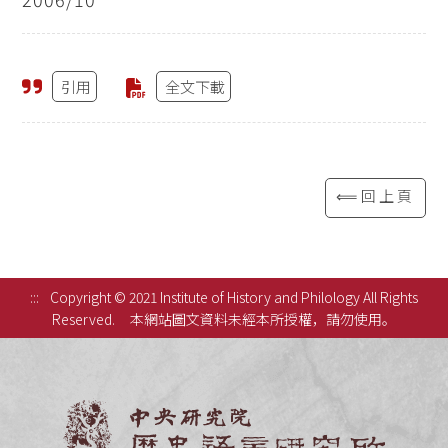
引用
全文下載
⟸回上頁
:::
Copyright © 2021 Institute of History and Philology All Rights
Reserved.
本網站圖文資料未經本所授權，請勿使用。
中央研究