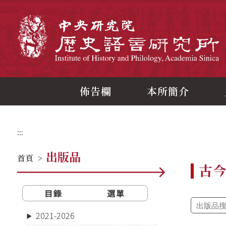
跳
到
主
中
要
內
容
區
塊
佈告欄
本所簡介
:::
出版品
首頁
>
古
目錄
選單
2021-2026