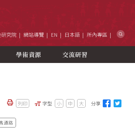
網
央研究院
網站導覽
EN
日本語
所內專區
學術資源
交流研習
列印
字型
小
中
大
分享
售通路