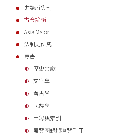
史語所集刊
古今論衡
Asia Major
法制史研究
專書
歷史文獻
文字學
考古學
民族學
目錄與索引
展覽圖錄與導覽手冊