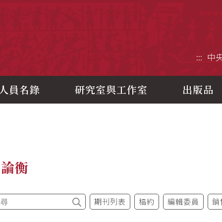
央研究院歷史語言研究所
:::
中
人員名錄
研究室與工作室
出版品
今論衡
期刊列表
稿約
編輯委員
銷