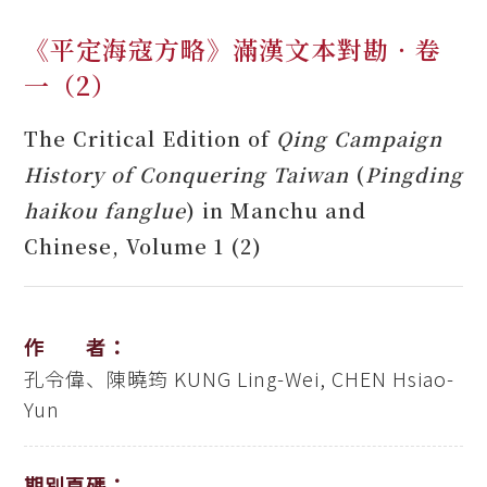
《平定海寇方略》滿漢文本對勘．卷
一（2）
The Critical Edition of
Qing Campaign
History of Conquering Taiwan
(
Pingding
haikou fanglue
) in Manchu and
Chinese, Volume 1 (2)
作 者：
孔令偉、陳曉筠
KUNG Ling-Wei, CHEN Hsiao-
Yun
期別頁碼：