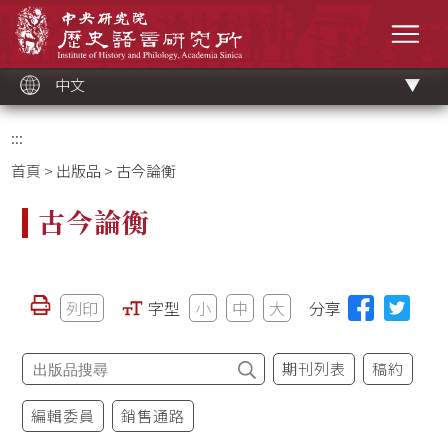
跳
中央研究院歷史語言研究所
到
選單
主
要
內
容
區
塊
中文
:::
首頁
>
出版品
> 古今論衡
古今論衡
列印
字型
小
中
大
分享
期刊列表
稿約
編輯委員
銷售通路