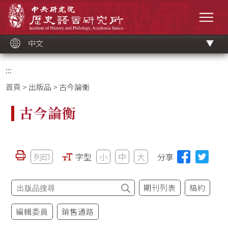
跳
中央研究院歷史語言研究所
到
選單
主
要
內
容
區
塊
中文
:::
首頁
>
出版品
> 古今論衡
古今論衡
列印
字型
小
中
大
分享
期刊列表
稿約
編輯委員
銷售通路