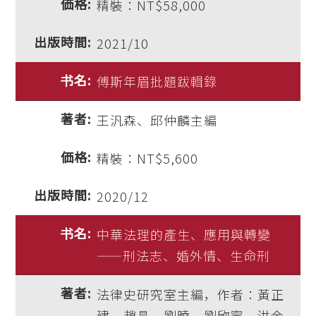
精裝：NT$58,000
2021/10
傅斯年眉批題跋輯錄
王汎森、邱仲麟主編
精裝：NT$5,600
2020/12
中華法理的產生、應用與轉變
——刑法志、婚外情、生命刑
法律史研究室主編，作者：黃正
建、趙晶、劉曉、劉欣寧、洪金