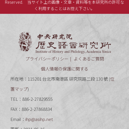
Reserved.
当サイト上の画像・文章・資料等を本研究所の許可な
く利用することはお控え下さい。
中央研究
プライバシーポリシー
よくあるご質問
個人情報の保護に関する
所在地：115201 台北市南港區 研究院路二段 130 號 (
位
置マップ
)
TEL：886-2-27829555
FAX：886-2-27868834
Email：
ihp@asihp.net