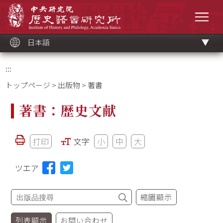
メ
中央研究院歷史語言研究所
イ
メニ
ン
コ
ン
テ
ン
ツ
日本語
ブ
ロ
ッ
ク
:::
トップページ
>
出版物
> 著書
著書：歴史文献
打印
文字
小
中
大
ツエア
縮圖顯示
列表顯示
お問い合わせ