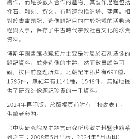
創作，而是多數人合作的產物。其製作過程包括
採石、雕刻、撰文，有時還包括造塔、建廟。相
對於書畫題記，造像題記目的在於記載的活動過
程與人事，保存了中古時代宗教社會文化的珍貴
資料。
傅斯年圖書館收藏拓片主要是附屬於石刻造像的
題記資料，並非造像的本體，然而數量頗為可
觀，按目前整理所知，北朝紀年拓片有697種，
1585件，無紀年有1141種，1548件，無疑地提
供了研究造像題記珍貴的一手資料。
2024年再印版，於版權頁前附有「校勘表」，
供讀者參酌。
（中央研究院歷史語言研究所珍藏史料暨典籍系
列之三；2008年5月出版，2024年5月再印）