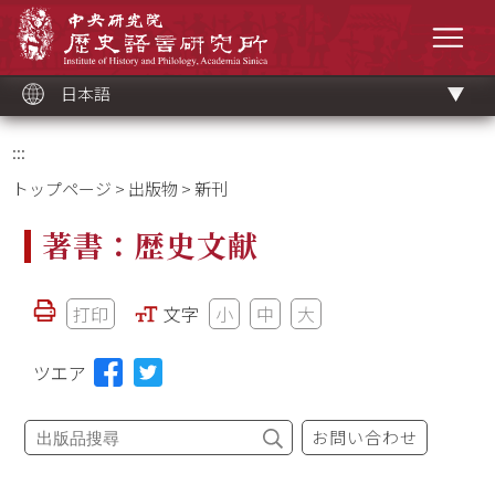
メ
中央研究院歷史語言研究所
イ
メニ
ン
コ
ン
テ
ン
ツ
日本語
ブ
ロ
ッ
ク
:::
トップページ
>
出版物
> 新刊
著書：歴史文献
打印
文字
小
中
大
ツエア
お問い合わせ