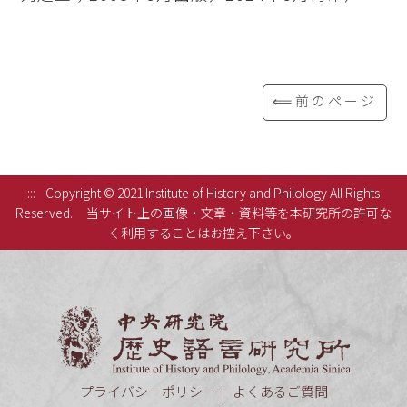
⟸前のページ
:::
Copyright © 2021 Institute of History and Philology All Rights
Reserved.
当サイト上の画像・文章・資料等を本研究所の許可な
く利用することはお控え下さい。
中央研究
プライバシーポリシー
よくあるご質問