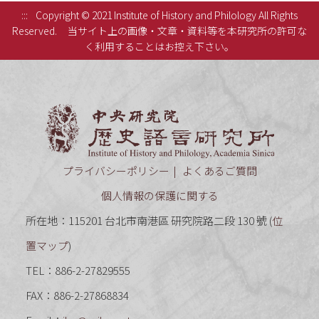
:::
Copyright © 2021 Institute of History and Philology All Rights
Reserved.
当サイト上の画像・文章・資料等を本研究所の許可な
く利用することはお控え下さい。
中央研究
プライバシーポリシー
よくあるご質問
個人情報の保護に関する
所在地：115201 台北市南港區 研究院路二段 130 號 (
位
置マップ
)
TEL：886-2-27829555
FAX：886-2-27868834