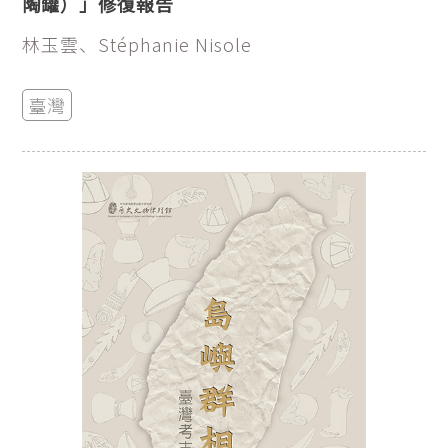
陶罐）」修復報告
林玉雲、Stéphanie Nisole
臺灣