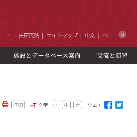
ウ
:::
中央研究院
サイトマップ
中文
EN
施設とデータベース案内
交流と演習
打印
文字
小
中
大
ツエア