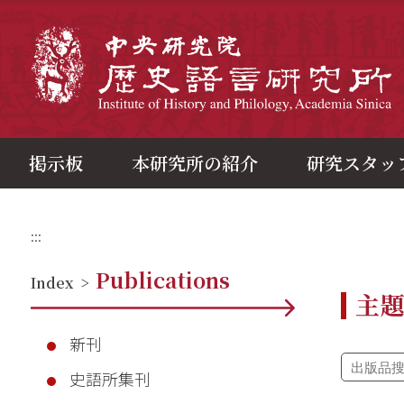
メ
イ
ン
中
コ
ン
テ
ン
ツ
ブ
ロ
ッ
ク
掲示板
本研究所の紹介
研究スタッ
:::
Publications
Index
>
主
新刊
史語所集刊