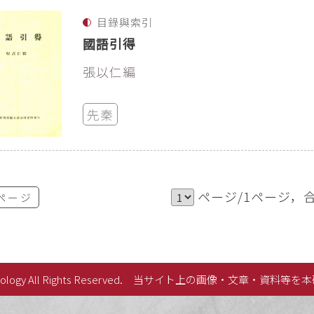
目錄與索引
國語引得
張以仁編
先秦
ページ/1ページ，
ページ
lology All Rights Reserved.
当サイト上の画像・文章・資料等を本