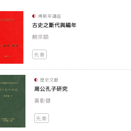
傅斯年講座
古史之斷代與編年
饒宗頤
先秦
歷史文獻
周公孔子研究
黃彰健
先秦