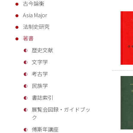
古今論衡
Asia Major
法制史研究
著書
歴史文献
文字学
考古学
民族学
書誌索引
展覧会図録・ガイドブッ
ク
傅斯年講座