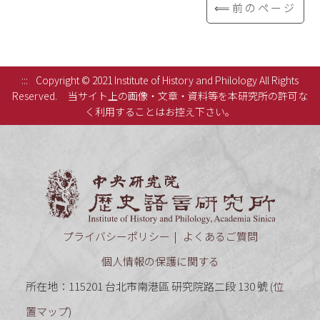
⟸前のページ
:::
Copyright © 2021 Institute of History and Philology All Rights
Reserved.
当サイト上の画像・文章・資料等を本研究所の許可な
く利用することはお控え下さい。
中央研究
プライバシーポリシー
よくあるご質問
個人情報の保護に関する
所在地：115201 台北市南港區 研究院路二段 130 號 (
位
置マップ
)