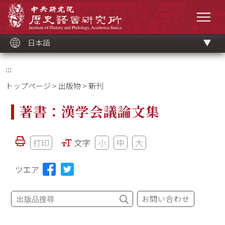
メ
中央研究院歷史語言研究所
イ
メニ
ン
コ
ン
テ
ン
ツ
日本語
ブ
ロ
ッ
ク
:::
トップページ
>
出版物
> 新刊
著書：漢学会議論文集
打印
文字
小
中
大
ツエア
お問い合わせ