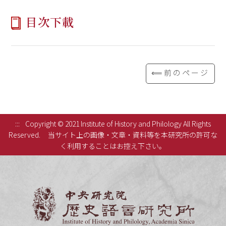
目次下載
⟸前のページ
:::
Copyright © 2021 Institute of History and Philology All Rights
Reserved.
当サイト上の画像・文章・資料等を本研究所の許可な
く利用することはお控え下さい。
中央研究