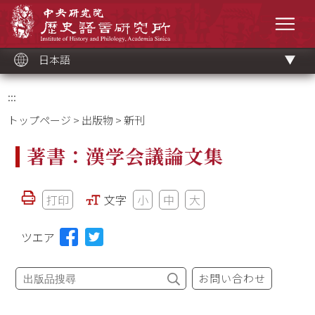
メ
中央研究院歷史語言研究所
イ
メニ
ン
コ
ン
テ
ン
ツ
日本語
ブ
ロ
ッ
ク
:::
トップページ
>
出版物
> 新刊
著書：漢学会議論文集
打印
文字
小
中
大
ツエア
お問い合わせ