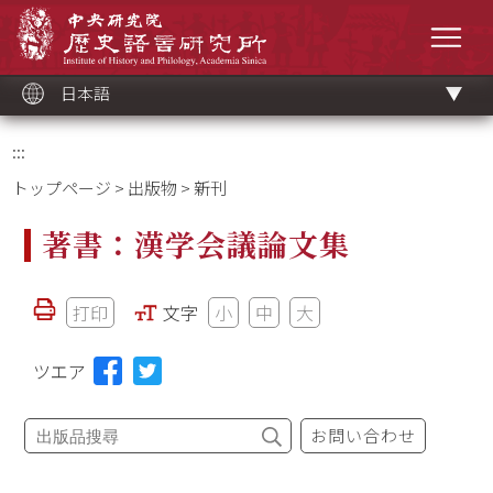
メ
中央研究院歷史語言研究所
イ
メニ
ン
コ
ン
テ
ン
ツ
日本語
ブ
ロ
ッ
ク
:::
トップページ
>
出版物
> 新刊
著書：漢学会議論文集
打印
文字
小
中
大
ツエア
お問い合わせ