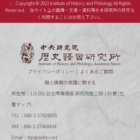
:::
Copyright © 2021 Institute of History and Philology All Rights
Reserved.
当サイト上の画像・文章・資料等を本研究所の許可な
く利用することはお控え下さい。
中央研究
プライバシーポリシー
よくあるご質問
個人情報の保護に関する
所在地：115201 台北市南港區 研究院路二段 130 號 (
位
置マップ
)
TEL：886-2-27829555
FAX：886-2-27868834
Email：
ihp@asihp.net