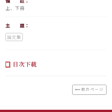
備 註：
上、下冊
主 題：
論文集
目次下載
⟸前のページ