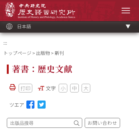
メ
中央研究院歷史語言研究所
イ
メニ
ン
コ
ン
テ
ン
ツ
日本語
ブ
ロ
ッ
ク
:::
トップページ
>
出版物
> 新刊
著書：歴史文献
打印
文字
小
中
大
ツエア
お問い合わせ