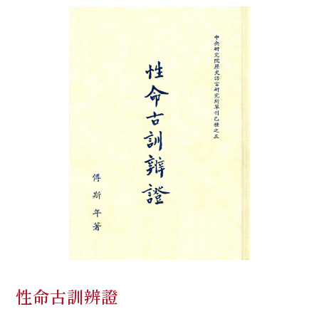
性命古訓辨證