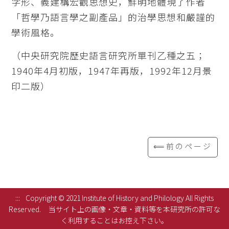
字形、義建構宏觀思想史，鮮明地體現了作者
「哲學乃語言學之副產品」的治學思想和嚴謹的
學術風格。
（中央研究院歷史語言研究所單刊乙種之五；
1940年4月初版，1947年再版，1992年12月景
印二版）
⟸前のページ
:::
Copyright © 2021 Institute of History and Philology All Rights
Reserved.
当サイト上の画像・文章・資料等を本研究所の許可な
く利用することはお控え下さい。