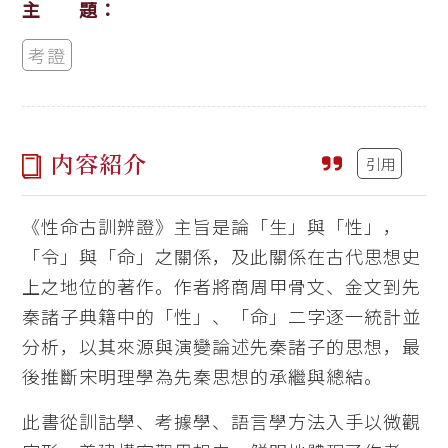
主 題：
考證
内容紹介
引用
《性命古訓辨證》主旨是論「生」與「性」，
「令」與「命」之關係，及此關係在古代思想史
上之地位的著作。作者將商周甲骨文、金文到先
秦諸子典籍中的「性」、「命」二字逐一統計並
分析，以其來源與演變論述先秦諸子的思想，最
後推斷宋明理學為先秦思想的承繼與總結。
此書從訓詁學、考據學、語言學方法入手以微觀