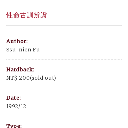
性命古訓辨證
Author:
Ssu-nien Fu
Hardback:
NT$ 200(sold out)
Date:
1992/12
Type: