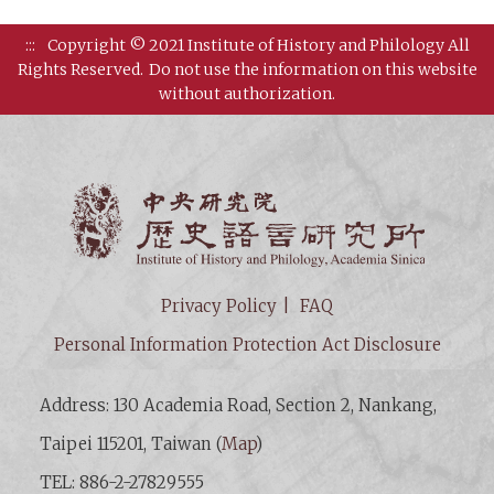
:::
Copyright © 2021 Institute of History and Philology All
Rights Reserved.
Do not use the information on this website
without authorization.
Institut
Privacy Policy
FAQ
Personal Information Protection Act Disclosure
Address: 130 Academia Road, Section 2, Nankang,
Taipei 115201, Taiwan (
Map
)
TEL: 886-2-27829555