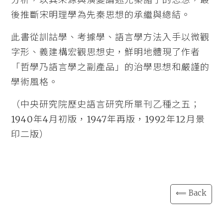
後推斷宋明理學為先秦思想的承繼與總結。
此書從訓詁學、考據學、語言學方法入手以微觀
字形、義建構宏觀思想史，鮮明地體現了作者
「哲學乃語言學之副產品」的治學思想和嚴謹的
學術風格。
（中央研究院歷史語言研究所單刊乙種之五；
1940年4月初版，1947年再版，1992年12月景
印二版）
⟸ Back