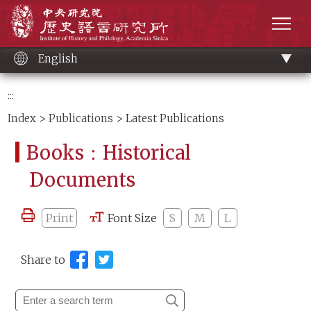
Main
Institute of History and Philology, Academia 
content
men
English
:::
Index
>
Publications
> Latest Publications
Books：Historical
Documents
Print
Font Size
S
M
L
Share to