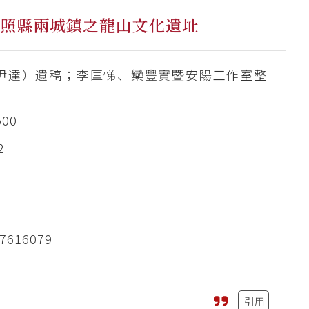
日照縣兩城鎮之龍山文化遺址
尹達）遺稿；李匡悌、欒豐實暨安陽工作室整
500
2
7616079
引用