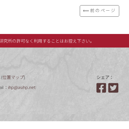
⟸前のページ
研究所の許可なく利用することはお控え下さい。
(
位置マップ
)
シェア：
ail：
ihp@asihp.net
Facebook
Twit