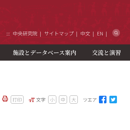
ウ
:::
中央研究院
サイトマップ
中文
EN
施設とデータベース案内
交流と演習
打印
文字
小
中
大
ツエア