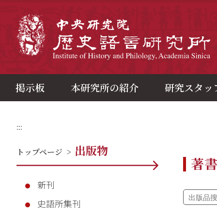
メ
イ
ン
中
コ
ン
テ
ン
ツ
ブ
ロ
ッ
ク
掲示板
本研究所の紹介
研究スタッ
:::
出版物
トップページ
>
著
新刊
史語所集刊