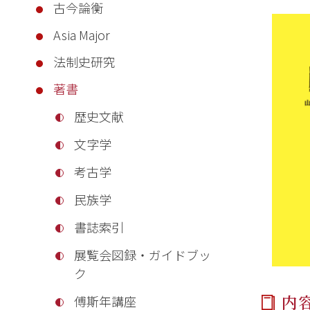
古今論衡
Asia Major
法制史研究
著書
歴史文献
文字学
考古学
民族学
書誌索引
展覧会図録・ガイドブッ
ク
内
傅斯年講座