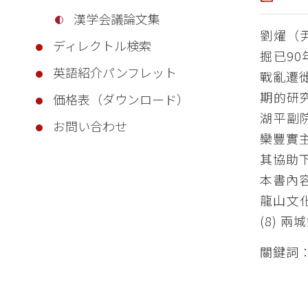
漢学会議論文集
劉燿（
ディレクトル検索
掘已9
英語紹介パンフレット
戰亂遷
期的研
価格表（ダウンロード）
湖平副
お問い合わせ
欒豐實
其協助
本書內容
龍山文化
(8) 
關鍵詞