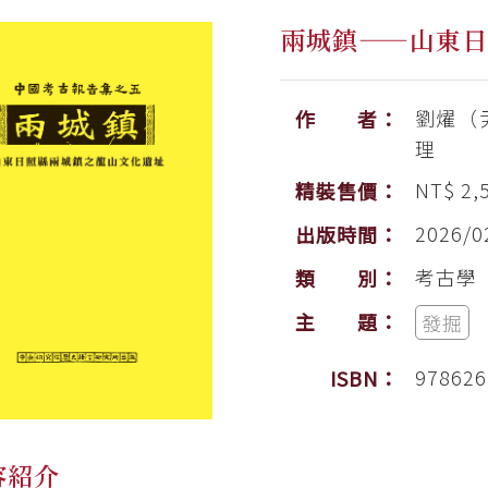
兩城鎮——山東
劉燿（
作 者：
理
NT$ 2,
精裝售價：
2026/0
出版時間：
考古學
類 別：
主 題：
發掘
978626
ISBN：
容紹介