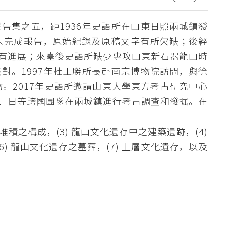
告集之五，距1936年史語所在山東日照兩城鎮發
未完成報告，原始紀錄及原稿文字有所欠缺；後經
有進展；來臺後史語所缺少專攻山東新石器龍山時
對。1997年杜正勝所長赴南京博物院訪問，與徐
物。2017年史語所邀請山東大學東方考古研究中心
、日等跨國團隊在兩城鎮進行考古調查和發掘。在
堆積之構成，(3) 龍山文化遺存中之建築遺跡，(4)
) 龍山文化遺存之墓葬，(7) 上層文化遺存，以及