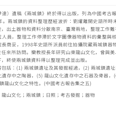
尹達）遺稿《兩城鎮》終於得以出版，列為中國考古報
0年。兩城鎮的資料整理歷經波折：劉燿離開史語所時
徙，出土器物和資料分散南京、臺灣兩地，整理工作難
究人員，整理工作停滯於文字圖像器物資料的彙整與核
院長商妥，1998年史語所派員前往拍攝院藏兩城鎮器
主任來所訪問。欒教授長年研究山東龍山文化，曾與美
下，終使兩城鎮資料得以整理完成並出版。
包括：(1) 兩城鎮遺址及其發掘經過，(2) 兩城鎮遺址
遺存中之陶器，(5) 龍山文化遺存中之石器及骨器，(6
兩城鎮龍山文化之特性。(中國考古報告集之五)
：龍山文化；兩城鎮；日照；考古發掘；器物