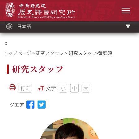
メ
中央研究院歷史語言研究所
イ
メニ
ン
コ
ン
テ
ン
ツ
日本語
ブ
ロ
ッ
ク
:::
トップページ
>
研究スタッフ
> 研究スタッフ-黃庭碩
研究スタッフ
打印
文字
小
中
大
ツエア