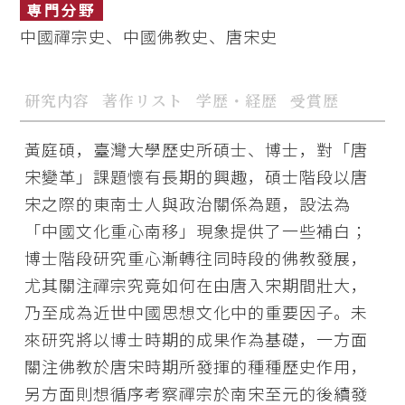
専門分野
中國禪宗史、中國佛教史、唐宋史
研究内容
著作リスト
学歴・経歴
受賞歴
黃庭碩，臺灣大學歷史所碩士、博士，對「唐
宋變革」課題懷有長期的興趣，碩士階段以唐
宋之際的東南士人與政治關係為題，設法為
「中國文化重心南移」現象提供了一些補白；
博士階段研究重心漸轉往同時段的佛教發展，
尤其關注禪宗究竟如何在由唐入宋期間壯大，
乃至成為近世中國思想文化中的重要因子。未
來研究將以博士時期的成果作為基礎，一方面
關注佛教於唐宋時期所發揮的種種歷史作用，
另方面則想循序考察禪宗於南宋至元的後續發