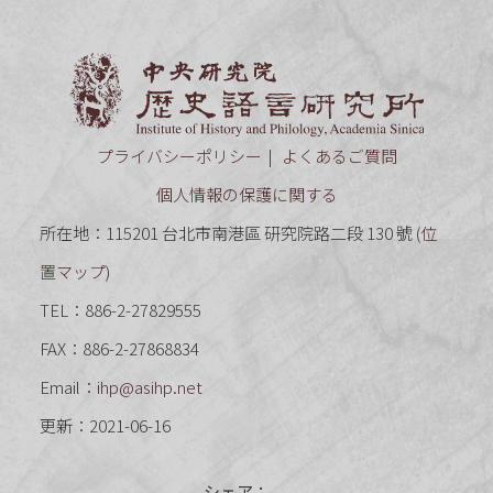
中央研究
プライバシーポリシー
よくあるご質問
個人情報の保護に関する
所在地：115201 台北市南港區 研究院路二段 130 號 (
位
置マップ
)
TEL：886-2-27829555
FAX：886-2-27868834
Email：
ihp@asihp.net
更新：2021-06-16
シェア：