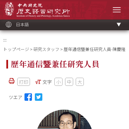
メ
中央研究院歷史語言研究所
イ
メニ
ン
コ
ン
テ
ン
ツ
日本語
ブ
ロ
ッ
ク
:::
トップページ
>
研究スタッフ
> 歷年通信暨兼任研究人員-陳慶隆
歷年通信暨兼任研究人員
打印
文字
小
中
大
ツエア