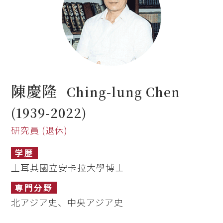
陳慶隆
Ching-lung Chen
(1939-2022)
研究員 (退休)
学歴
土耳其國立安卡拉大學博士
専門分野
北アジア史、中央アジア史