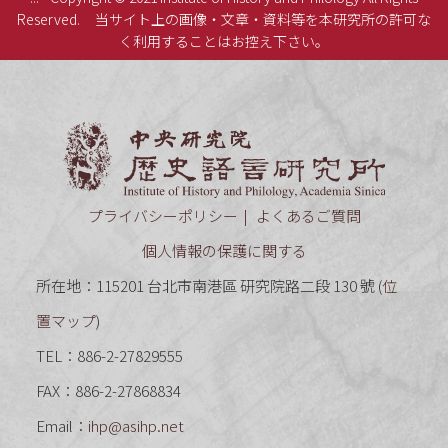
Reserved.
当サイト上の画像・文章・資料等を本研究所の許可な
く利用することはお控え下さい。
中央研究
プライバシーポリシー
よくあるご質問
個人情報の保護に関する
所在地：115201 台北市南港區 研究院路二段 130 號 (
位
置マップ
)
TEL：886-2-27829555
FAX：886-2-27868834
Email：
ihp@asihp.net