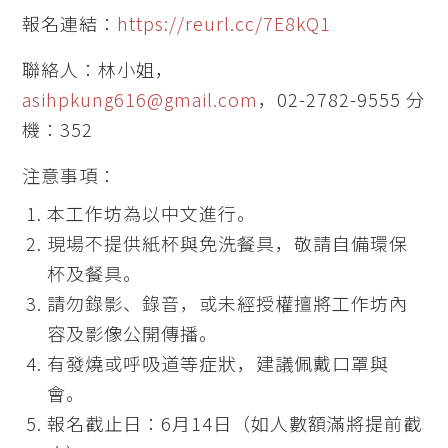
報名連結：
https://reurl.cc/7E8kQ1
聯絡人：林小姐，
asihpkung616@gmail.com
，02-2782-9555 分
機：352
注意事項：
本工作坊為以中文進行。
現場不提供紙杯與免洗餐具，敬請自備環保
杯及餐具。
請勿錄影、錄音，或未經授權擅將工作坊內
容及影像公開傳播。
有發燒或呼吸道等症狀，建議佩戴口罩與
會。
報名截止日：6月14日（如人數額滿將提前截