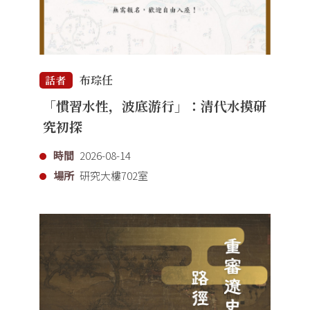
布琮任
話者
「慣習水性，波底游行」：清代水摸研
究初探
時間
2026-08-14
場所
研究大樓702室