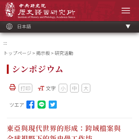
メ
中央研究院歷史語言研究所
イ
メニ
ン
コ
ン
テ
ン
ツ
日本語
ブ
ロ
ッ
ク
:::
トップページ
>
掲示板
> 研究活動
シンポジウム
打印
文字
小
中
大
ツエア
Lineに投稿する(新しいウィンドウを開く)
東亞與現代世界的形成：跨域檔案與
全球視野下的新史學工作坊