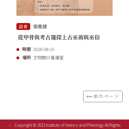
張惟捷
話者
從甲骨與考古窺探上古巫術與巫俗
時間
2026-08-15
場所
文物館5F會議室
⟸前のページ
:::
Copyright © 2021 Institute of History and Philology All Rights