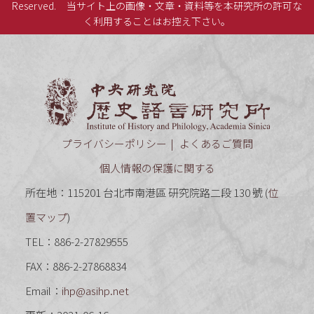
Reserved.
当サイト上の画像・文章・資料等を本研究所の許可な
く利用することはお控え下さい。
中央研究
プライバシーポリシー
よくあるご質問
個人情報の保護に関する
所在地：115201 台北市南港區 研究院路二段 130 號 (
位
置マップ
)
TEL：886-2-27829555
FAX：886-2-27868834
Email：
ihp@asihp.net