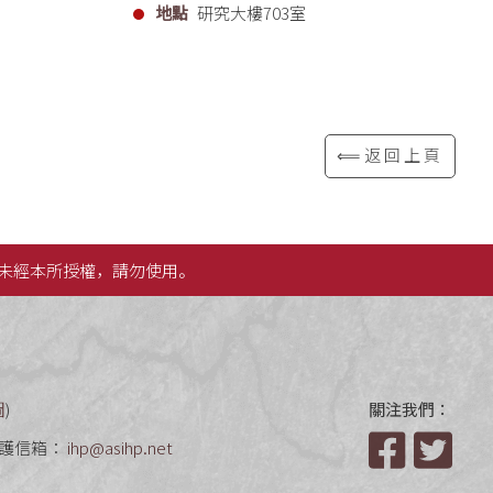
地點
研究大樓703室
⟸返回上頁
未經本所授權，請勿使用。
圖
)
關注我們：
護信箱：
ihp@asihp.net
Facebook
Twit