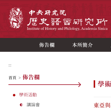
跳
到
主
中
要
內
容
區
塊
佈告欄
本所簡介
:::
佈告欄
首頁
>
學
學術活動
東亞與
講論會