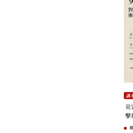
講
災
擊