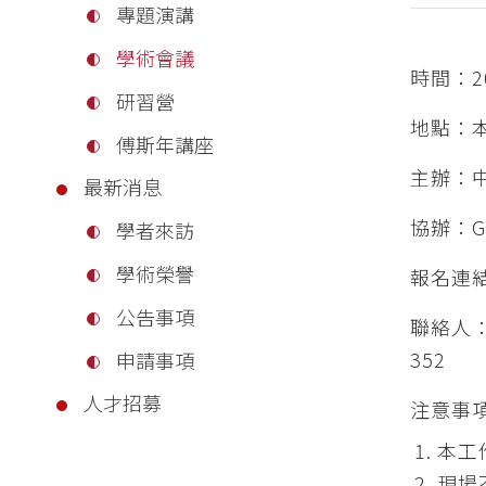
專題演講
學術會議
時間：20
研習營
地點：
傅斯年講座
主辦：
最新消息
協辦：G
學者來訪
學術榮譽
報名連
公告事項
聯絡人
352
申請事項
人才招募
注意事
本工
現場