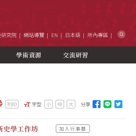
網
央研究院
網站導覽
EN
日本語
所內專區
學術資源
交流研習
列印
字型
小
中
大
分享
分享本頁至L
新史學工作坊
加入行事曆