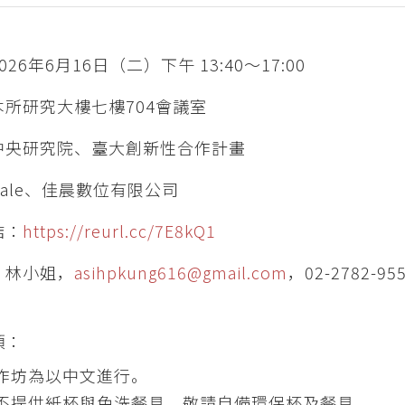
26年6月16日（二）下午 13:40～17:00
本所研究大樓七樓704會議室
中央研究院、臺大創新性合作計畫
ale、佳晨數位有限公司
結：
https://reurl.cc/7E8kQ1
：林小姐，
asihpkung616@gmail.com
，02-2782-9
項：
作坊為以中文進行。
不提供紙杯與免洗餐具，敬請自備環保杯及餐具。