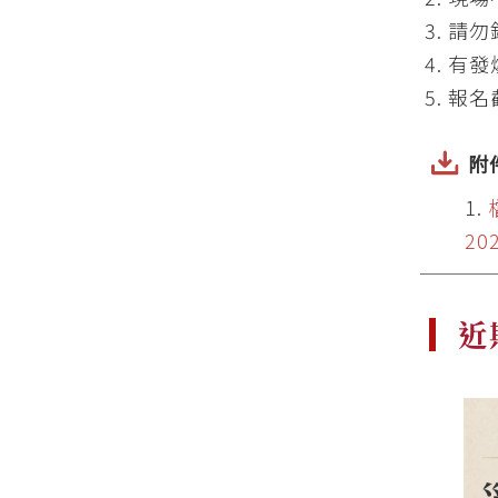
請勿
有發
報名
附
202
近