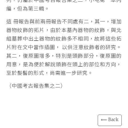
列，仍屬於中國考古報告集之二，小屯第一本丙
編，但為第三輯。
這 冊報告與前兩冊報告不同處有二，其一，增加
器物紋飾的拓片，由於本墓內器物的紋飾，與北
組墓葬中出土器物的紋飾多不相同，故將這些拓
片附在文中當作插圖， 以供注意紋飾者的研究。
其二，復原圖增多，特別是頭飾部分，復原圖的
用意，是為便於解說頭飾在頭上的部位和方向，
至於髮髻的形式，尚需進一步研究。
（中國考古報告集之二）
⟸ Back