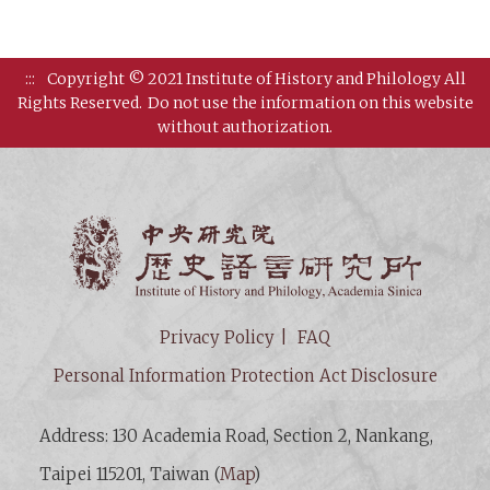
:::
Copyright © 2021 Institute of History and Philology All
Rights Reserved.
Do not use the information on this website
without authorization.
Institut
Privacy Policy
FAQ
Personal Information Protection Act Disclosure
Address: 130 Academia Road, Section 2, Nankang,
Taipei 115201, Taiwan (
Map
)