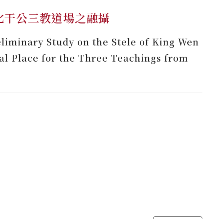
叱干公三教道場之融攝
liminary Study on the Stele of King Wen
ual Place for the Three Teachings from