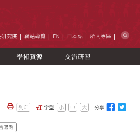
網
央研究院
網站導覽
EN
日本語
所內專區
學術資源
交流研習
列印
字型
小
中
大
分享
售通路