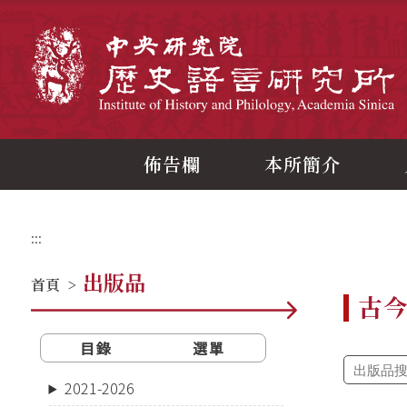
跳
到
主
中
要
內
容
區
塊
佈告欄
本所簡介
:::
出版品
首頁
>
古
目錄
選單
2021-2026