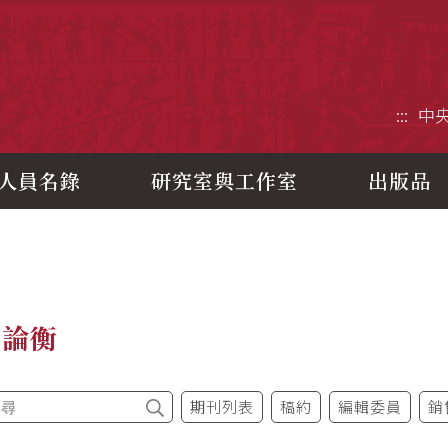
央研究院歷史語言研究所
:::
中
人員名錄
研究室與工作室
出版品
今論衡
期刊列表
稿約
編輯委員
銷