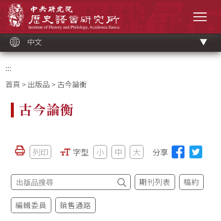
跳
中央研究院歷史語言研究所
到
選單
主
要
內
容
區
塊
中文
:::
首頁
>
出版品
> 古今論衡
古今論衡
列印
字型
小
中
大
分享
期刊列表
稿約
編輯委員
銷售通路