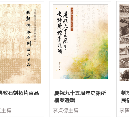
佛教石刻拓片百品
慶祝九十五周年史語所
劉
檔案選輯
民
紀
英主編
李貞德主編
李