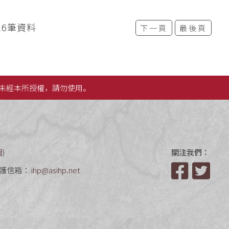
16筆資料
下一頁
最後頁
未經本所授權，請勿使用。
圖
)
關注我們：
護信箱：
ihp@asihp.net
Facebook
Twit