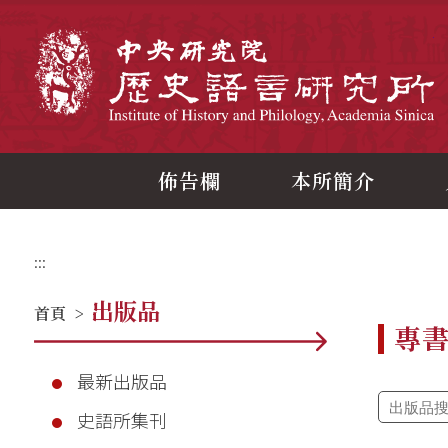
跳
到
主
中
要
內
容
區
塊
佈告欄
本所簡介
:::
出版品
首頁
>
專
最新出版品
史語所集刊