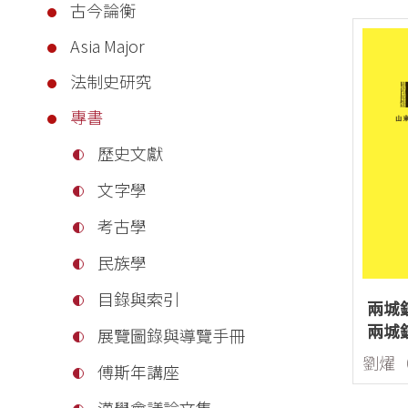
古今論衡
Asia Major
法制史研究
專書
歷史文獻
文字學
考古學
民族學
目錄與索引
兩城
兩城
展覽圖錄與導覽手冊
傅斯年講座
漢學會議論文集