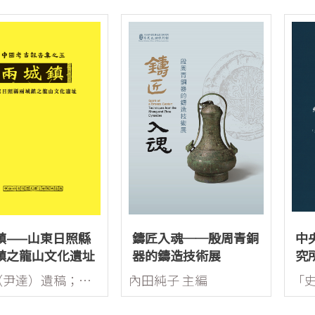
鎮——山東日照縣
鑄匠入魂──殷周青銅
中
鎮之龍山文化遺址
器的鑄造技術展
究
文
劉燿（尹達）遺稿；李匡悌、欒豐實暨安陽工作室整理
內田純子 主編