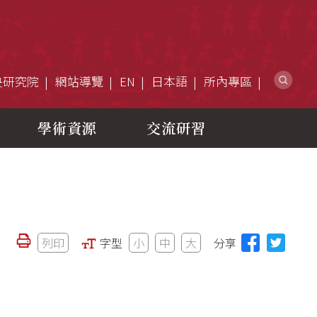
網
央研究院
網站導覽
EN
日本語
所內專區
學術資源
交流研習
列印
字型
小
中
大
分享