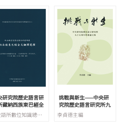
央研究院歷史語言研
挑戰與新生——中央研
所藏納西族東巴經全
究院歷史語言研究所九
翻譯選輯
十五周年所慶論文集
「史語所數位知識總體經營計畫——民族學調查標本、照片與檔案」工作小組編輯，和力民釋讀、譯註
李貞德主編