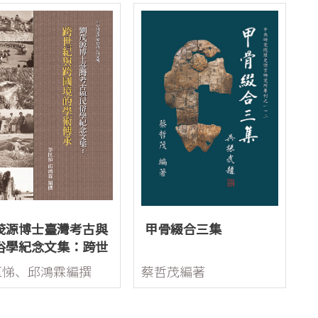
茂源博士臺灣考古與
甲骨綴合三集
俗學紀念文集：跨世
與跨國境的學術傳承
匡悌、邱鴻霖編撰
蔡哲茂編著