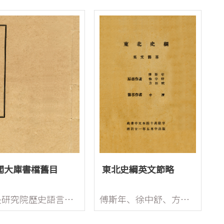
閣大庫書檔舊目
東北史綱英文節略
中央研究院歷史語言研究所
傅斯年、徐中舒、方壯猷原著，李濟節略