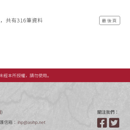
頁，共有316筆資料
最後頁
未經本所授權，請勿使用。
圖
)
關注我們：
護信箱：
ihp@asihp.net
Facebook
Twit