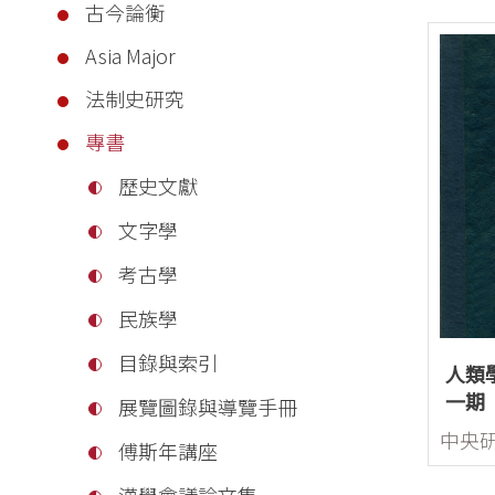
古今論衡
Asia Major
法制史研究
專書
歷史文獻
文字學
考古學
民族學
目錄與索引
人類
一期
展覽圖錄與導覽手冊
傅斯年講座
漢學會議論文集