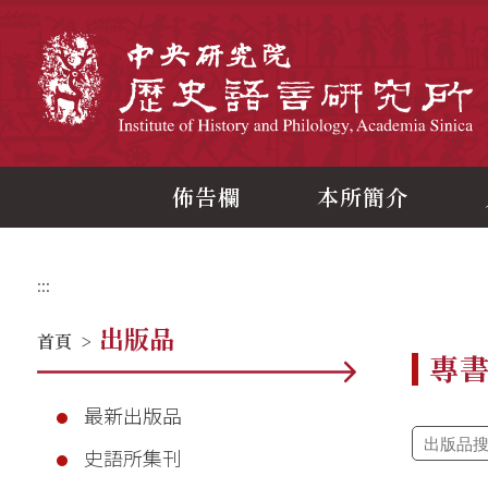
跳
到
主
中
要
內
容
區
塊
佈告欄
本所簡介
:::
出版品
首頁
>
專
最新出版品
史語所集刊