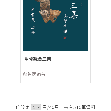
甲骨綴合三集
蔡哲茂編著
位於第
頁/40頁，共有316筆資料