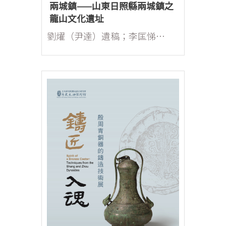
兩城鎮——山東日照縣兩城鎮之
龍山文化遺址
劉燿（尹達）遺稿；李匡悌、欒豐實暨安陽工作室整理