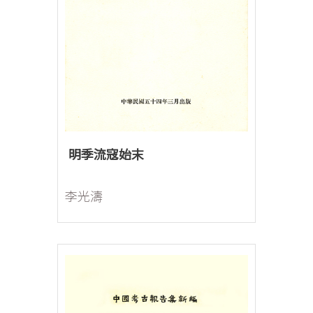
明季流寇始末
李光濤