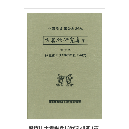
殷虛出土青銅斝形器之研究 (古