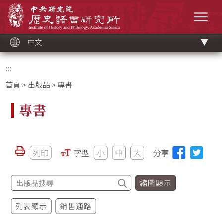
跳
中央研究院歷史語言研究所
到
選單
主
要
內
容
區
塊
中文
:::
首頁
>
出版品
> 專書
專書
列印
字型
小
中
大
分享
縮圖顯示
列表顯示
銷售通路