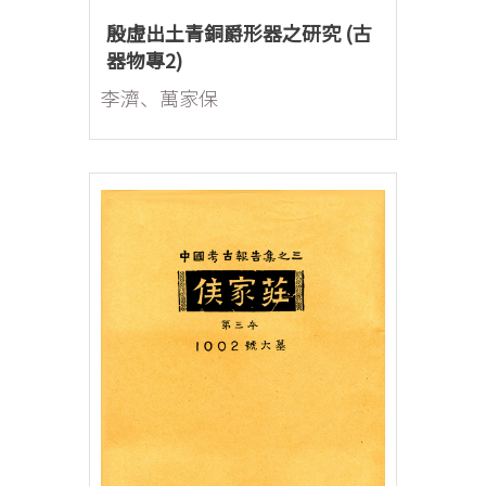
殷虛出土青銅爵形器之研究 (古
器物專2)
李濟、萬家保