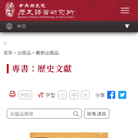
跳
中央研究院歷史語言研究所
到
選單
主
要
內
容
區
塊
中文
:::
首頁
>
出版品
> 最新出版品
專書：歷史文獻
列印
字型
小
中
大
分享
銷售通路