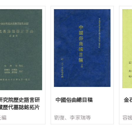
研究院歷史語言研
中國俗曲總目稿
金
藏歷代墓誌銘拓片
附索引)
光編
劉復、李家瑞等
容