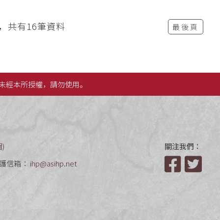
頁，共有16筆資料
最後頁
未經本所授權，請勿使用。
圖
)
關注我們：
護信箱：
ihp@asihp.net
Facebook
Twit