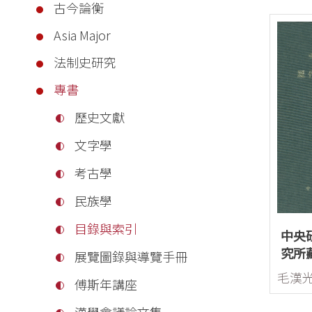
古今論衡
Asia Major
法制史研究
專書
歷史文獻
文字學
考古學
民族學
目錄與索引
中央
究所
展覽圖錄與導覽手冊
目錄(
毛漢
傅斯年講座
漢學會議論文集