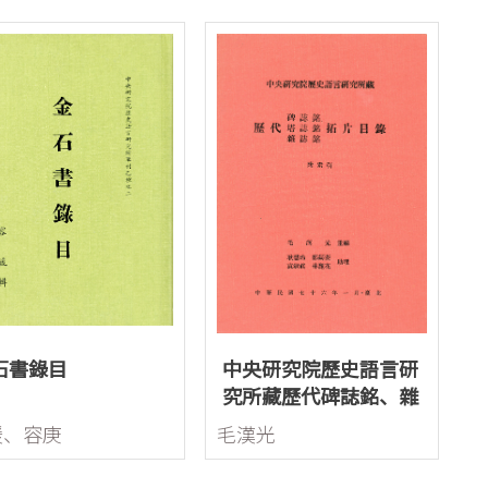
石書錄目
中央研究院歷史語言研
究所藏歷代碑誌銘、雜
誌銘、塔誌銘拓片目錄
媛、容庚
毛漢光
(附索引)