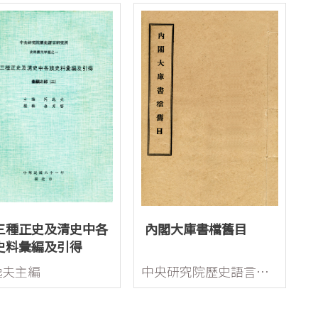
三種正史及清史中各
內閣大庫書檔舊目
史料彙編及引得
逸夫主編
中央研究院歷史語言研究所