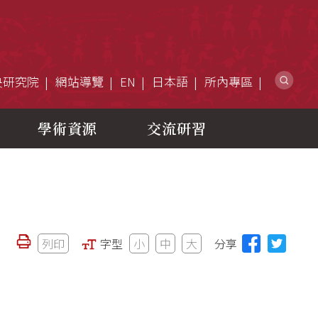
網
央研究院
網站導覽
EN
日本語
所內專區
學術資源
交流研習
列印
字型
小
中
大
分享