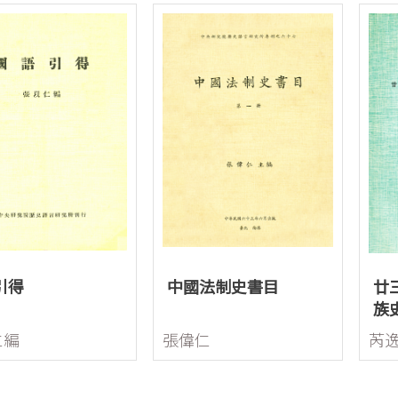
引得
中國法制史書目
廿
族
仁編
張偉仁
芮