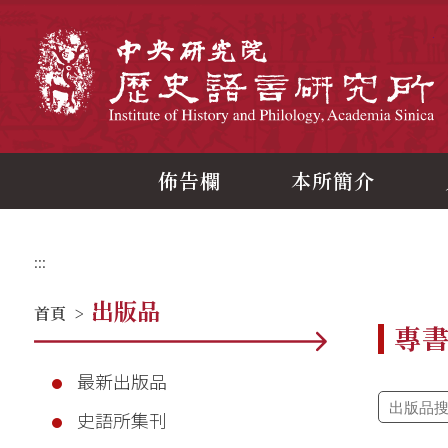
跳
到
主
中
要
內
容
區
塊
佈告欄
本所簡介
:::
出版品
首頁
>
專
最新出版品
史語所集刊