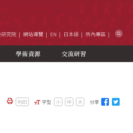
網
央研究院
網站導覽
EN
日本語
所內專區
學術資源
交流研習
列印
字型
小
中
大
分享