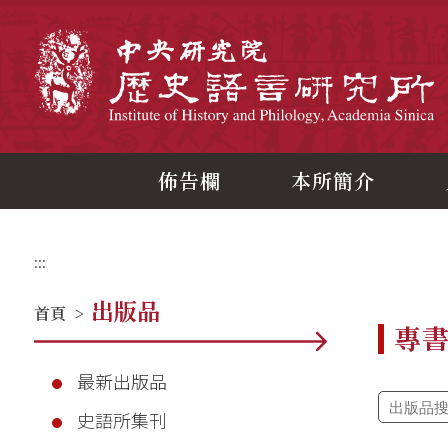
跳
到
主
中
要
內
容
區
塊
佈告欄
本所簡介
:::
出版品
首頁
>
專
最新出版品
史語所集刊