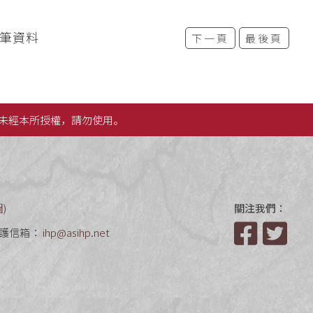
6筆資料
下一頁
最後頁
未經本所授權，請勿使用。
圖
)
關注我們：
護信箱：
ihp@asihp.net
Facebook
Twit