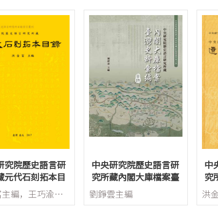
研究院歷史語言研
中央研究院歷史語言研
中
藏元代石刻拓本目
究所藏內閣大庫檔案臺
究
灣史料彙編
錄
洪金富主編，王巧渝、陳毓華、趙琦、黃意靜、許正弘、魯芳助編
劉錚雲主編