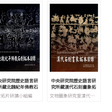
央研究院歷史語言研
中央研究院歷史語言研
所藏北魏紀年佛教石
究所藏漢代石刻畫象拓
拓本目錄
本目錄
教拓片研讀小組編
文物圖象研究室漢代拓本整理小組