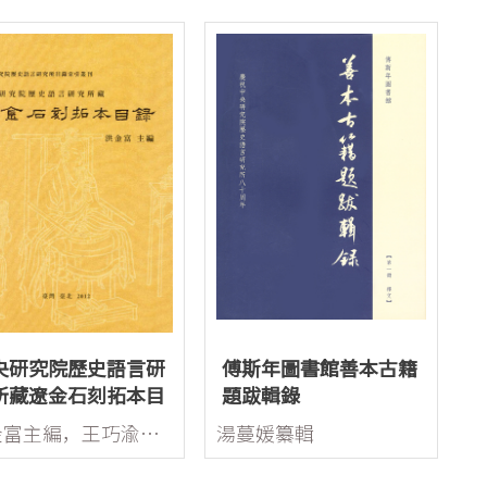
央研究院歷史語言研
傅斯年圖書館善本古籍
所藏遼金石刻拓本目
題跋輯錄
洪金富主編，王巧渝、黃意靜、陳毓華、許正弘、趙琦助編
湯蔓媛纂輯