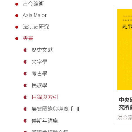
古今論衡
Asia Major
法制史研究
專書
歷史文獻
文字學
考古學
民族學
目錄與索引
中央
究所
展覽圖錄與導覽手冊
錄
傅斯年講座
漢學會議論文集