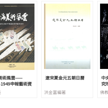
美術風雲——
遼宋夏金元五朝日曆
中
2-1949申報藝術資
究
目索引
刻
英
洪金富編著
佛