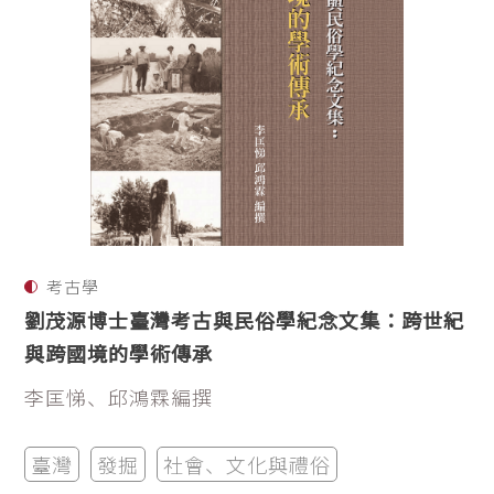
考古學
劉茂源博士臺灣考古與民俗學紀念文集：跨世紀
與跨國境的學術傳承
李匡悌、邱鴻霖編撰
臺灣
發掘
社會、文化與禮俗