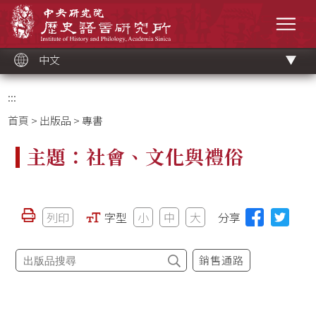
跳
中央研究院歷史語言研究所
到
選單
主
要
內
容
區
塊
中文
:::
首頁
>
出版品
> 專書
主題：社會、文化與禮俗
列印
字型
小
中
大
分享
銷售通路