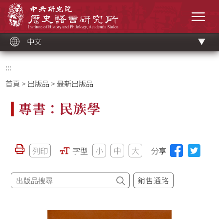
跳
中央研究院歷史語言研究所
到
選單
主
要
內
容
區
塊
中文
:::
首頁
>
出版品
> 最新出版品
專書：民族學
列印
字型
小
中
大
分享
銷售通路