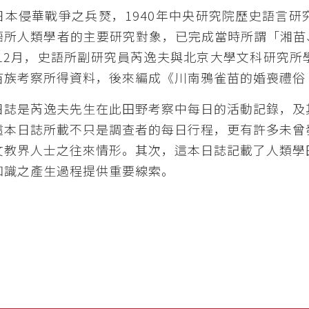
日本侵華戰爭之兵燹，1940年中央研究院歷史語言
語所人類學者的主要研究對象，已完成當時所謂「湘苗
2年12月，史語所副研究員芮逸夫與北京大學文科研究
苗族考察所得資料，後來編成《川南鴉雀苗的婚喪禮俗‧
日誌是芮逸夫先生在此田野考察中每日的活動記錄，及
這本日誌所載不只是調查者的每日行程，更有許多未曾
文教界人士之往來情形。其次，這本日誌記載了人類學
知識之產生過程提供重要線索。