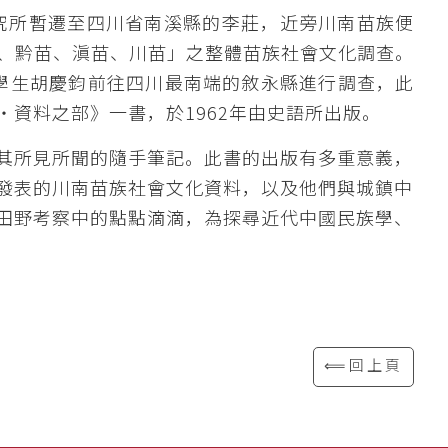
研究所暫遷至四川省南溪縣的李莊，近旁川南苗族便
、黔苗、滇苗、川苗」之整體苗族社會文化調查。
所學生胡慶鈞前往四川最南端的敘永縣進行調查，此
資料之部》一書，於1962年由史語所出版。
其所見所聞的隨手筆記。此書的出版有多重意義，
發表的川南苗族社會文化資料，以及他們與城鎮中
田野考察中的點點滴滴，為探尋近代中國民族學、
⟸回上頁