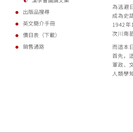
為逃避
出版品搜尋
成為史
英文簡介手冊
194
次川南
價目表（下載）
銷售通路
而這本
首先，
軍政、
人類學