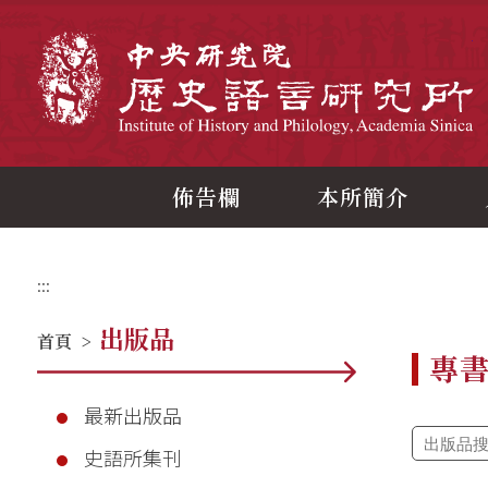
跳
到
主
中
要
內
容
區
塊
佈告欄
本所簡介
:::
出版品
首頁
>
專
最新出版品
史語所集刊