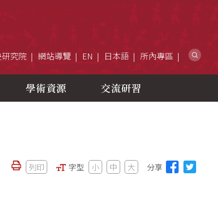
網
央研究院
網站導覽
EN
日本語
所內專區
學術資源
交流研習
列印
字型
小
中
大
分享