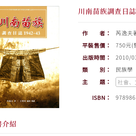
川南苗族調查日誌19
芮逸夫
作 者：
750元(
平裝售價：
2010/0
出版時間：
民族學
類 別：
主 題：
社會、
978986
ISBN：
書介紹