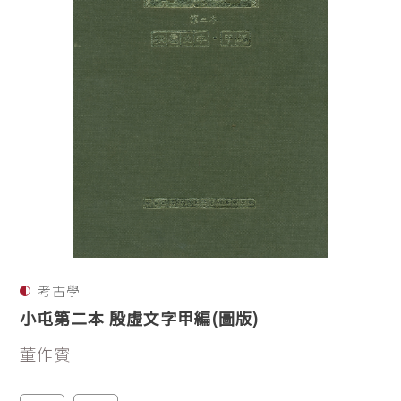
考古學
小屯第二本 殷虛文字甲編(圖版)
董作賓