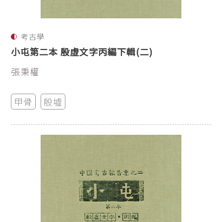
考古學
小屯第二本 殷虛文字丙編下輯(二)
張秉權
甲骨
殷墟