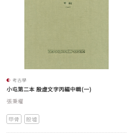
考古學
小屯第二本 殷虛文字丙編中輯(一)
張秉權
甲骨
殷墟