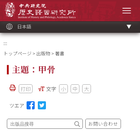
メ
中央研究院歷史語言研究所
イ
メニ
ン
コ
ン
テ
ン
ツ
日本語
ブ
ロ
ッ
ク
:::
トップページ
>
出版物
> 著書
主題：甲骨
打印
文字
小
中
大
ツエア
お問い合わせ