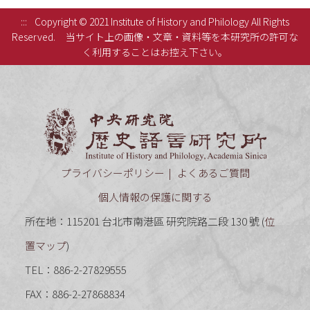
:::
Copyright © 2021 Institute of History and Philology All Rights
Reserved.
当サイト上の画像・文章・資料等を本研究所の許可な
く利用することはお控え下さい。
中央研究
プライバシーポリシー
よくあるご質問
個人情報の保護に関する
所在地：115201 台北市南港區 研究院路二段 130 號 (
位
置マップ
)
TEL：886-2-27829555
FAX：886-2-27868834