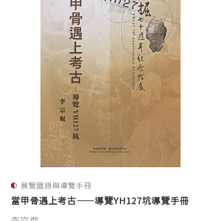
展覽圖錄與導覽手冊
當甲骨遇上考古——導覽YH127坑導覽手冊
李宗焜