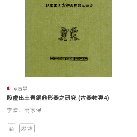
考古學
殷虛出土青銅鼎形器之研究 (古器物專4)
李濟、萬家保
商
殷墟