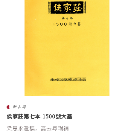
考古學
侯家莊第七本 1500號大墓
梁思永遺稿，高去尋輯補