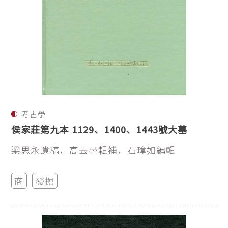
考古學
侯家莊第九本 1129、1400、1443號大墓
梁思永遺稿，高去尋輯補，石璋如編輯
商
發掘