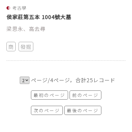
考古學
侯家莊第五本 1004號大墓
梁思永、高去尋
商
發掘
ページ/4ページ，合計25レコード
最初のページ
前のページ
次のページ
最後のページ