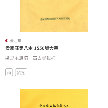
考古學
侯家莊第八本 1550號大墓
梁思永遺稿，高去尋輯補
商
發掘