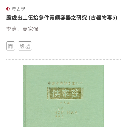
考古學
殷虛出土伍拾參件青銅容器之研究 (古器物專5)
李濟、萬家保
商
殷墟