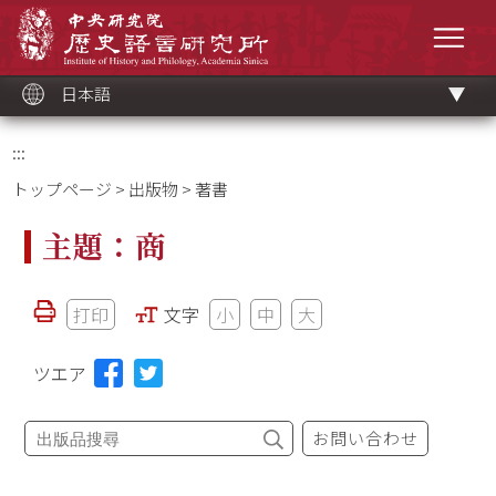
メ
中央研究院歷史語言研究所
イ
メニ
ン
コ
ン
テ
ン
ツ
日本語
ブ
ロ
ッ
ク
:::
トップページ
>
出版物
> 著書
主題：商
打印
文字
小
中
大
ツエア
お問い合わせ