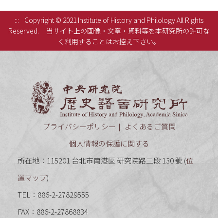
:::
Copyright © 2021 Institute of History and Philology All Rights
Reserved.
当サイト上の画像・文章・資料等を本研究所の許可な
く利用することはお控え下さい。
中央研究
プライバシーポリシー
よくあるご質問
個人情報の保護に関する
所在地：115201 台北市南港區 研究院路二段 130 號 (
位
置マップ
)
TEL：886-2-27829555
FAX：886-2-27868834