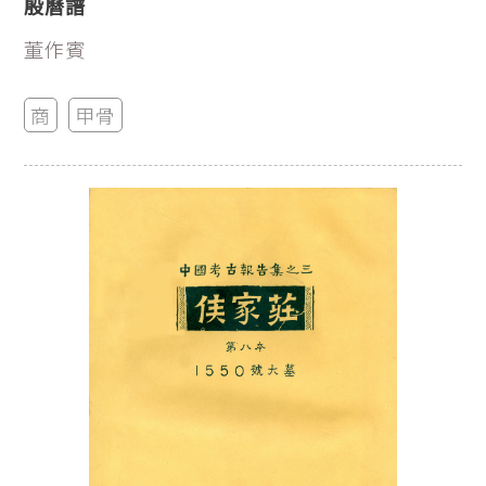
殷曆譜
董作賓
商
甲骨