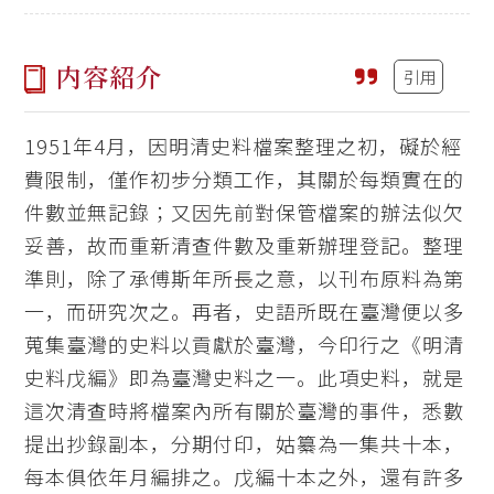
内容紹介
引用
1951年4月，因明清史料檔案整理之初，礙於經
費限制，僅作初步分類工作，其關於每類實在的
件數並無記錄；又因先前對保管檔案的辦法似欠
妥善，故而重新清查件數及重新辦理登記。整理
準則，除了承傅斯年所長之意，以刊布原料為第
一，而研究次之。再者，史語所既在臺灣便以多
蒐集臺灣的史料以貢獻於臺灣，今印行之《明清
史料戊編》即為臺灣史料之一。此項史料，就是
這次清查時將檔案內所有關於臺灣的事件，悉數
提出抄錄副本，分期付印，姑纂為一集共十本，
每本俱依年月編排之。戊編十本之外，還有許多