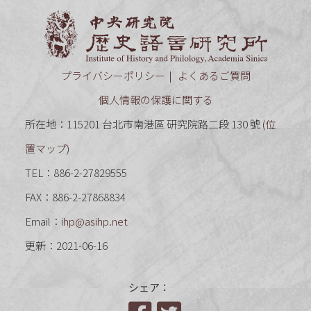
中央研究
プライバシーポリシー
よくあるご質問
個人情報の保護に関する
所在地：115201 台北市南港區 研究院路二段 130 號 (
位
置マップ
)
TEL：886-2-27829555
FAX：886-2-27868834
Email：
ihp@asihp.net
更新：2021-06-16
シェア：