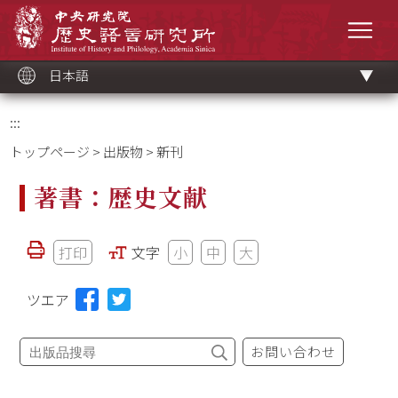
メ
中央研究院歷史語言研究所
イ
メニ
ン
コ
ン
テ
ン
ツ
日本語
ブ
ロ
ッ
ク
:::
トップページ
>
出版物
> 新刊
著書：歴史文献
打印
文字
小
中
大
ツエア
お問い合わせ