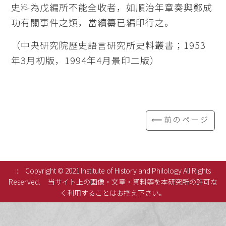
史料為戊編所不能全收者，如順治年章奏與鄭成
功有關事件之類，當續纂已編印行之。
（中央研究院歷史語言研究所史料叢書；1953
年3月初版，1994年4月景印二版）
⟸前のページ
:::
Copyright © 2021 Institute of History and Philology All Rights
Reserved.
当サイト上の画像・文章・資料等を本研究所の許可な
く利用することはお控え下さい。